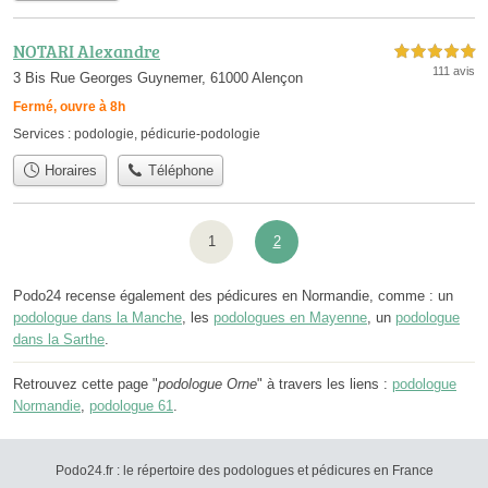
NOTARI Alexandre
5,0 étoiles sur 5
111 avis
3 Bis Rue Georges Guynemer, 61000 Alençon
Fermé, ouvre à 8h
Services :
podologie
,
pédicurie-podologie
Horaires
Téléphone
1
2
Podo24 recense également des pédicures en Normandie, comme : un
podologue dans la Manche
, les
podologues en Mayenne
, un
podologue
dans la Sarthe
.
Retrouvez cette page "
podologue Orne
" à travers les liens :
podologue
Normandie
,
podologue 61
.
Podo24.fr : le répertoire des podologues et pédicures en France