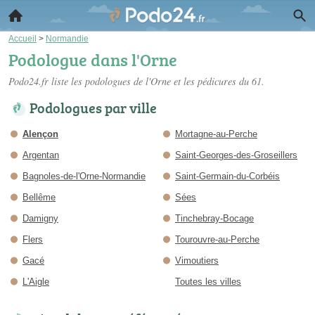
Accueil
>
Normandie
Podologue dans l'Orne
Podo24.fr liste les
podologues de l'Orne
et les pédicures du 61.
Podologues par ville
Alençon
Mortagne-au-Perche
Argentan
Saint-Georges-des-Groseillers
Bagnoles-de-l'Orne-Normandie
Saint-Germain-du-Corbéis
Bellême
Sées
Damigny
Tinchebray-Bocage
Flers
Tourouvre-au-Perche
Gacé
Vimoutiers
L'Aigle
Toutes les villes