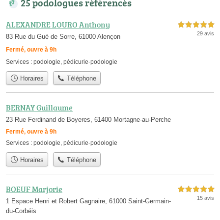
25 podologues référencés
ALEXANDRE LOURO Anthony
5,0 étoiles sur 5
29 avis
83 Rue du Gué de Sorre, 61000 Alençon
Fermé, ouvre à 9h
Services :
podologie
,
pédicurie-podologie
Horaires
Téléphone
BERNAY Guillaume
23 Rue Ferdinand de Boyeres, 61400 Mortagne-au-Perche
Fermé, ouvre à 9h
Services :
podologie
,
pédicurie-podologie
Horaires
Téléphone
BOEUF Marjorie
5,0 étoiles sur 5
15 avis
1 Espace Henri et Robert Gagnaire, 61000 Saint-Germain-
du-Corbéis