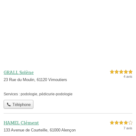
GRALL Solène
5,0 étoiles sur 5
4 avis
23 Rue du Moulin, 61120 Vimoutiers
Services :
podologie
,
pédicurie-podologie
Téléphone
HAMEL Clément
4,0 étoiles sur 5
7 avis
133 Avenue de Courteille, 61000 Alençon