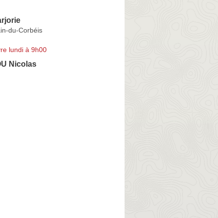
jorie
in-du-Corbéis
re lundi à 9h00
 Nicolas