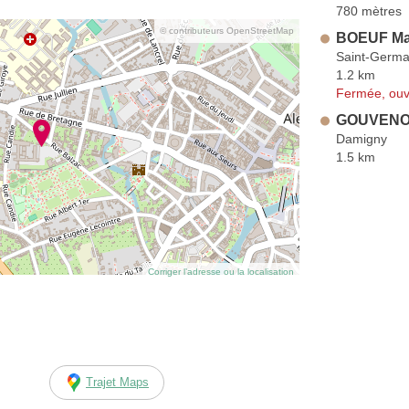
780 mètres
© contributeurs OpenStreetMap
BOEUF Mar
Saint-Germa
1.2 km
Fermée, ouv
GOUVENOU
Damigny
1.5 km
Corriger l’adresse ou la localisation
Trajet Maps