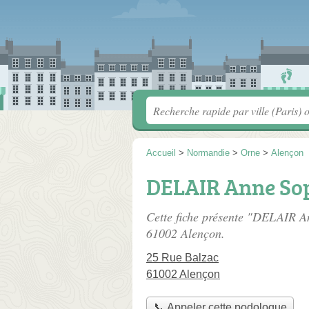
Accueil
>
Normandie
>
Orne
>
Alençon
DELAIR Anne So
Cette fiche présente "DELAIR A
61002 Alençon.
25 Rue Balzac
61002 Alençon
📞 Appeler cette podologue