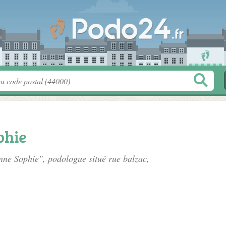
phie
nne Sophie", podologue situé
rue balzac
,