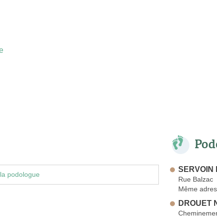
e
Pod
SERVOIN 
la podologue
Rue Balzac
Même adres
DROUET N
Cheminement