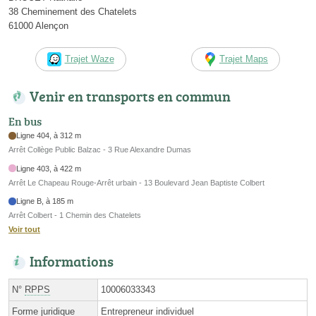
38 Cheminement des Chatelets
61000 Alençon
Trajet Waze
Trajet Maps
Venir en transports en commun
En bus
Ligne 404, à 312 m
Arrêt Collège Public Balzac - 3 Rue Alexandre Dumas
Ligne 403, à 422 m
Arrêt Le Chapeau Rouge-Arrêt urbain - 13 Boulevard Jean Baptiste Colbert
Ligne B, à 185 m
Arrêt Colbert - 1 Chemin des Chatelets
Voir tout
Informations
N°
RPPS
10006033343
Forme juridique
Entrepreneur individuel