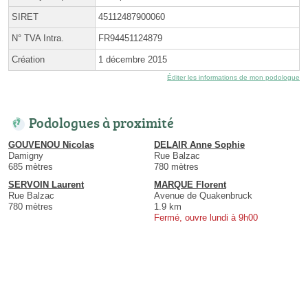
SIRET
45112487900060
N° TVA Intra.
FR94451124879
Création
1 décembre 2015
Éditer les informations de mon podologue
Podologues à proximité
GOUVENOU Nicolas
DELAIR Anne Sophie
Damigny
Rue Balzac
685 mètres
780 mètres
SERVOIN Laurent
MARQUE Florent
Rue Balzac
Avenue de Quakenbruck
780 mètres
1.9 km
Fermé, ouvre lundi à 9h00