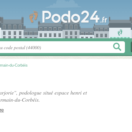
rmain-du-Corbéis
rjorie", podologue situé
espace henri et
ermain-du-Corbéis.
re