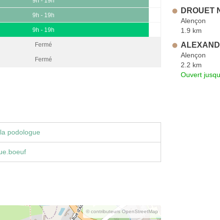
9h - 19h
DROUET N
9h - 19h
Alençon
1.9 km
9h - 19h
ALEXAND
Fermé
Alençon
Fermé
2.2 km
Ouvert jusqu
la podologue
ue.boeuf
© contributeurs OpenStreetMap