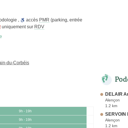
odologie
,
accès
PMR
(parking, entrée
uniquement sur
RDV
e
ain-du-Corbéis
Pod
DELAIR A
Alençon
1.2 km
9h - 19h
SERVOIN 
Alençon
9h - 19h
1.2 km