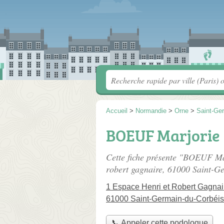
Accueil
>
Normandie
>
Orne
>
Saint-Ge
BOEUF Marjorie
Cette fiche présente "BOEUF Ma
robert gagnaire
, 61000 Saint-G
1 Espace Henri et Robert Gagnai
61000 Saint-Germain-du-Corbéis
📞 Appeler cette podologue