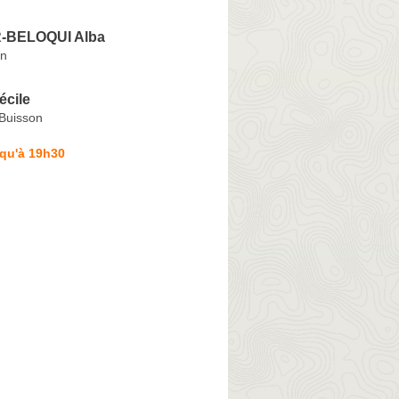
-BELOQUI Alba
an
cile
-Buisson
squ'à 19h30