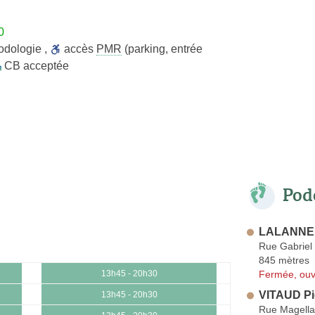
0
odologie
,
accès
PMR
(parking, entrée
CB acceptée
Pod
LALANNE 
Rue Gabriel 
845 mètres
Fermée, ouv
13h45 - 20h30
VITAUD Pi
13h45 - 20h30
Rue Magell