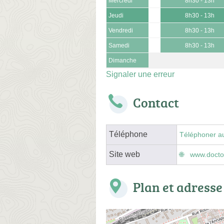
Mercredi
8h30 - 13h
Jeudi
8h30 - 13h
Vendredi
8h30 - 13h
Samedi
8h30 - 13h
Dimanche
Signaler une erreur
Contact
Téléphone
Téléphoner a
Site web
www.doctol
Plan et adresse