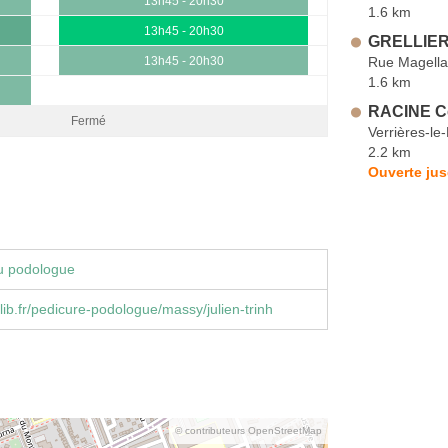
13h45 - 20h30
1.6 km
13h45 - 20h30
GRELLIER
Rue Magell
13h45 - 20h30
1.6 km
RACINE Cé
Fermé
Verrières-le
2.2 km
Ouverte ju
u podologue
ib.fr/pedicure-podologue/massy/julien-trinh
© contributeurs OpenStreetMap