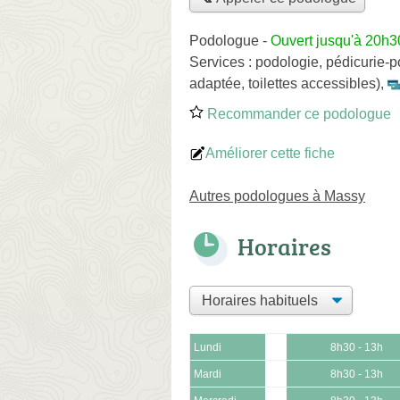
Podologue
-
Ouvert jusqu'à 20h3
Services :
podologie
,
pédicurie-p
adaptée, toilettes accessibles)
,
Recommander ce podologue
Améliorer cette fiche
Autres podologues à Massy
Horaires
Lundi
8h30 - 13h
Mardi
8h30 - 13h