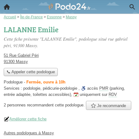
Accueil
>
Île-de-France
>
Essonne
>
Massy
LALANNE Emilie
Cette fiche présente "LALANNE Emilie", podologue situé
rue gabriel
péri
, 91300 Massy.
51 Rue Gabriel Péri
91300 Massy
📞 Appeler cette podologue
Podologue
-
Fermée, ouvre à 10h
Services :
podologie
,
pédicurie-podologie
,
accès
PMR
(parking,
entrée adaptée, toilettes accessibles)
,
uniquement sur
RDV
2 personnes
recommandent
cette podologue.
Je recommande
Améliorer cette fiche
Autres podologues à Massy