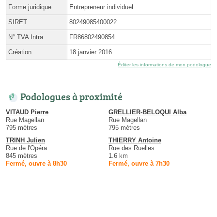
Forme juridique
Entrepreneur individuel
SIRET
80249085400022
N° TVA Intra.
FR86802490854
Création
18 janvier 2016
Éditer les informations de mon podologue
Podologues à proximité
VITAUD Pierre
GRELLIER-BELOQUI Alba
Rue Magellan
Rue Magellan
795 mètres
795 mètres
TRINH Julien
THIERRY Antoine
Rue de l'Opéra
Rue des Ruelles
845 mètres
1.6 km
Fermé, ouvre à 8h30
Fermé, ouvre à 7h30