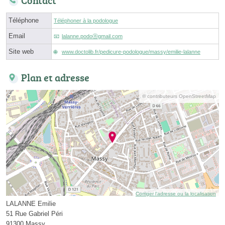
Contact
Téléphone
Téléphoner à la podologue
Email
lalanne.podoⓐgmail.com
Site web
www.doctolib.fr/pedicure-podologue/massy/emilie-lalanne
Plan et adresse
© contributeurs OpenStreetMap
Corriger l’adresse ou la localisation
LALANNE Emilie
51 Rue Gabriel Péri
91300 Massy