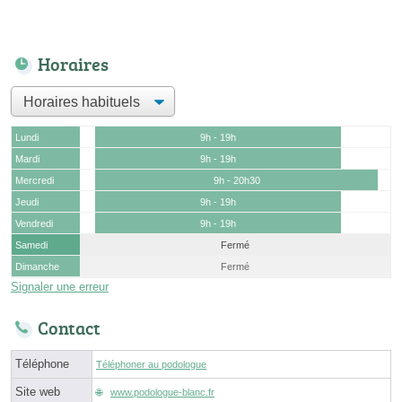
Horaires
Lundi
9h - 19h
Mardi
9h - 19h
Mercredi
9h - 20h30
Jeudi
9h - 19h
Vendredi
9h - 19h
Samedi
Fermé
Dimanche
Fermé
Signaler une erreur
Contact
Téléphone
Téléphoner au podologue
Site web
www.podologue-blanc.fr