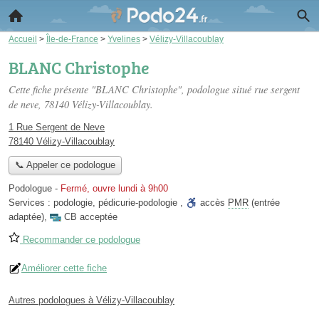
Accueil
>
Île-de-France
>
Yvelines
>
Vélizy-Villacoublay
BLANC Christophe
Cette fiche présente "BLANC Christophe", podologue situé
rue sergent
de neve
, 78140 Vélizy-Villacoublay.
1 Rue Sergent de Neve
78140 Vélizy-Villacoublay
📞 Appeler ce podologue
Podologue
-
Fermé, ouvre lundi à 9h00
Services :
podologie
,
pédicurie-podologie
,
accès
PMR
(entrée
adaptée)
,
CB acceptée
Recommander ce podologue
Améliorer cette fiche
Autres podologues à Vélizy-Villacoublay