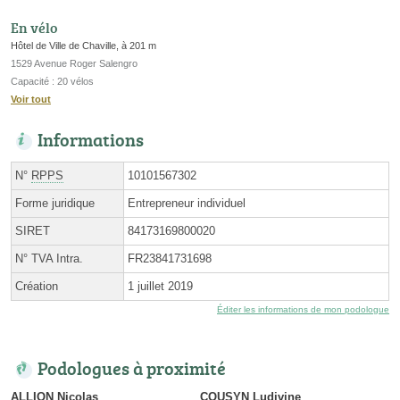
En vélo
Hôtel de Ville de Chaville, à 201 m
1529 Avenue Roger Salengro
Capacité : 20 vélos
Voir tout
Informations
N°
RPPS
10101567302
Forme juridique
Entrepreneur individuel
SIRET
84173169800020
N° TVA Intra.
FR23841731698
Création
1 juillet 2019
Éditer les informations de mon podologue
Podologues à proximité
ALLION Nicolas
COUSYN Ludivine