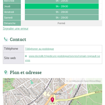
Mercredi
9h - 20h30
Jeudi
9h - 20h30
Vendredi
9h - 20h30
Samedi
9h - 20h30
Dimanche
Fermé
Signaler une erreur
Contact
Téléphone
Téléphoner au podologue
www.doctolib.fr/pedicure-podologue/sevres/romain-regnault-se
Site web
vres
Plan et adresse
© contributeurs OpenStreetMap