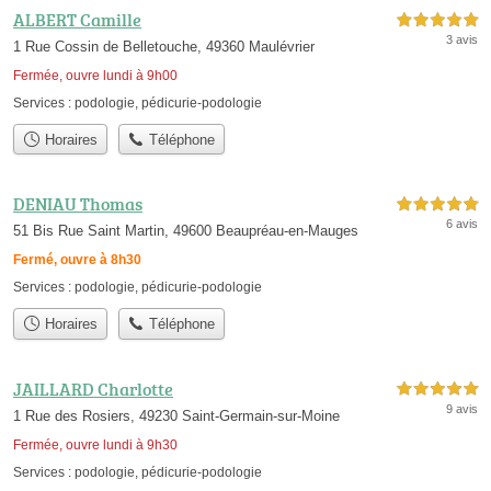
ALBERT Camille
5,0 étoiles sur 5
3 avis
1 Rue Cossin de Belletouche, 49360 Maulévrier
Fermée, ouvre lundi à 9h00
Services :
podologie
,
pédicurie-podologie
Horaires
Téléphone
DENIAU Thomas
5,0 étoiles sur 5
6 avis
51 Bis Rue Saint Martin, 49600 Beaupréau-en-Mauges
Fermé, ouvre à 8h30
Services :
podologie
,
pédicurie-podologie
Horaires
Téléphone
JAILLARD Charlotte
5,0 étoiles sur 5
9 avis
1 Rue des Rosiers, 49230 Saint-Germain-sur-Moine
Fermée, ouvre lundi à 9h30
Services :
podologie
,
pédicurie-podologie