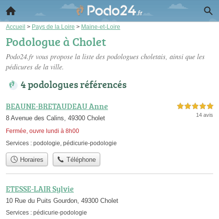
Accueil
>
Pays de la Loire
>
Maine-et-Loire
Podologue à Cholet
Podo24.fr vous propose la liste des
podologues choletais
, ainsi que les
pédicures de la ville.
4 podologues référencés
BEAUNE-BRETAUDEAU Anne
5,0 étoiles sur 5
14 avis
8 Avenue des Calins, 49300 Cholet
Fermée, ouvre lundi à 8h00
Services :
podologie
,
pédicurie-podologie
Horaires
Téléphone
ETESSE-LAIR Sylvie
10 Rue du Puits Gourdon, 49300 Cholet
Services :
pédicurie-podologie