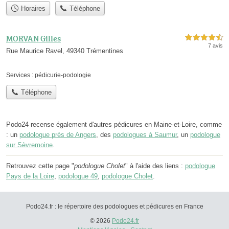
Horaires
Téléphone
MORVAN Gilles
4,5 étoiles sur 5
7 avis
Rue Maurice Ravel, 49340 Trémentines
Services :
pédicurie-podologie
Téléphone
Podo24 recense également d'autres pédicures en Maine-et-Loire, comme
: un
podologue près de Angers
, des
podologues à Saumur
, un
podologue
sur Sèvremoine
.
Retrouvez cette page "
podologue Cholet
" à l'aide des liens :
podologue
Pays de la Loire
,
podologue 49
,
podologue Cholet
.
Podo24.fr : le répertoire des podologues et pédicures en France
© 2026
Podo24.fr