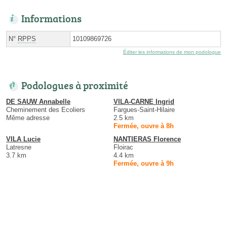
Informations
N°
RPPS
10109869726
Éditer les informations de mon podologue
Podologues à proximité
DE SAUW Annabelle
VILA-CARNE Ingrid
Cheminement des Ecoliers
Fargues-Saint-Hilaire
Même adresse
2.5 km
Fermée, ouvre à 8h
VILA Lucie
NANTIERAS Florence
Latresne
Floirac
3.7 km
4.4 km
Fermée, ouvre à 9h