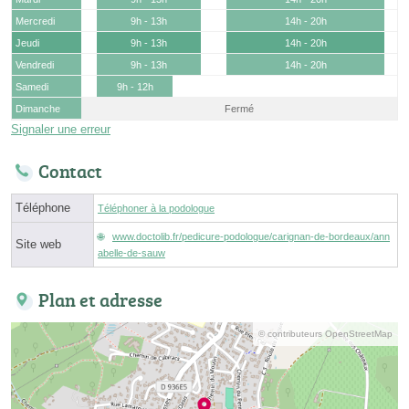
Mercredi
9h - 13h
14h - 20h
Jeudi
9h - 13h
14h - 20h
Vendredi
9h - 13h
14h - 20h
Samedi
9h - 12h
Dimanche
Fermé
Signaler une erreur
Contact
Téléphone
Téléphoner à la podologue
www.doctolib.fr/pedicure-podologue/carignan-de-bordeaux/ann
Site web
abelle-de-sauw
Plan et adresse
© contributeurs OpenStreetMap