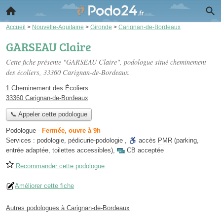
Accueil
>
Nouvelle-Aquitaine
>
Gironde
>
Carignan-de-Bordeaux
GARSEAU Claire
Cette fiche présente "GARSEAU Claire", podologue situé
cheminement
des écoliers
, 33360 Carignan-de-Bordeaux.
1 Cheminement des Écoliers
33360 Carignan-de-Bordeaux
📞 Appeler cette podologue
Podologue
-
Fermée, ouvre à 9h
Services :
podologie
,
pédicurie-podologie
,
accès
PMR
(parking,
entrée adaptée, toilettes accessibles)
,
CB acceptée
Recommander cette podologue
Améliorer cette fiche
Autres podologues à Carignan-de-Bordeaux