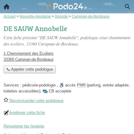
Accueil
>
Nouvelle-Aquitaine
>
Gironde
>
Carignan-de-Bordeaux
DE SAUW Annabelle
Cette fiche présente "DE SAUW Annabelle", podologue situé
cheminement
des ecoliers
, 33360 Carignan-de-Bordeaux.
1 Cheminement des Ecoliers
33360 Carignan-de-Bordeaux
📞 Appeler cette podologue
Services :
pédicurie-podologie
,
accès
PMR
(parking, entrée adaptée,
toilettes accessibles)
,
CB acceptée
Recommander cette podologue
Améliorer cette fiche
Renseigner les horaires