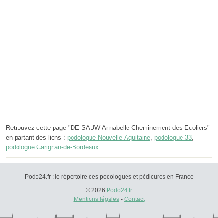
Retrouvez cette page "DE SAUW Annabelle Cheminement des Ecoliers"
en partant des liens :
podologue Nouvelle-Aquitaine
,
podologue 33
,
podologue Carignan-de-Bordeaux
.
Podo24.fr : le répertoire des podologues et pédicures en France
© 2026
Podo24.fr
Mentions légales
-
Contact