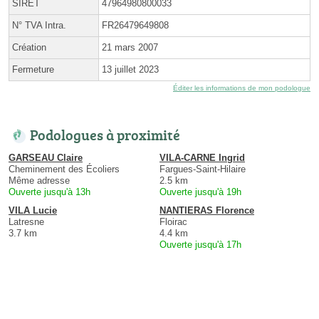
SIRET
47964980800033
N° TVA Intra.
FR26479649808
Création
21 mars 2007
Fermeture
13 juillet 2023
Éditer les informations de mon podologue
Podologues à proximité
GARSEAU Claire
VILA-CARNE Ingrid
Cheminement des Écoliers
Fargues-Saint-Hilaire
Même adresse
2.5 km
Ouverte jusqu'à 13h
Ouverte jusqu'à 19h
VILA Lucie
NANTIERAS Florence
Latresne
Floirac
3.7 km
4.4 km
Ouverte jusqu'à 17h