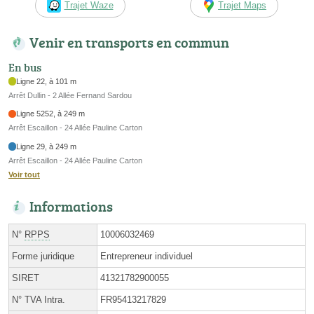
Trajet Waze
Trajet Maps
Venir en transports en commun
En bus
Ligne 22, à 101 m
Arrêt Dullin - 2 Allée Fernand Sardou
Ligne 5252, à 249 m
Arrêt Escaillon - 24 Allée Pauline Carton
Ligne 29, à 249 m
Arrêt Escaillon - 24 Allée Pauline Carton
Voir tout
Informations
N°
RPPS
10006032469
Forme juridique
Entrepreneur individuel
SIRET
41321782900055
N° TVA Intra.
FR95413217829