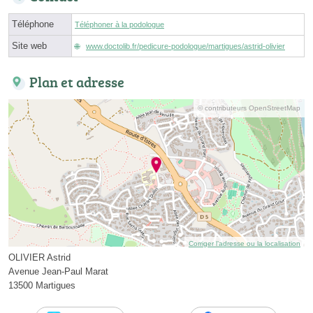
Téléphone
Téléphoner à la podologue
Site web
www.doctolib.fr/pedicure-podologue/martigues/astrid-olivier
Plan et adresse
© contributeurs OpenStreetMap
Corriger l’adresse ou la localisation
OLIVIER Astrid
Avenue Jean-Paul Marat
13500 Martigues