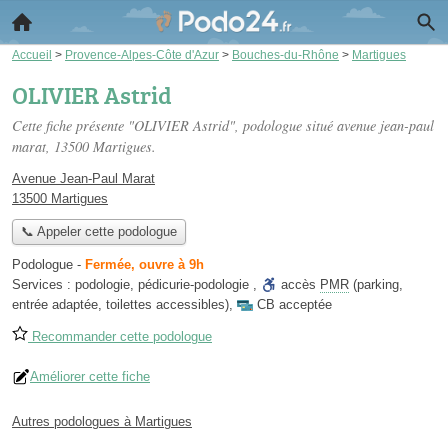
Accueil
>
Provence-Alpes-Côte d'Azur
>
Bouches-du-Rhône
>
Martigues
OLIVIER Astrid
Cette fiche présente "OLIVIER Astrid", podologue situé
avenue jean-paul
marat
, 13500 Martigues.
Avenue Jean-Paul Marat
13500 Martigues
📞 Appeler cette podologue
Podologue
-
Fermée, ouvre à 9h
Services :
podologie
,
pédicurie-podologie
,
accès
PMR
(parking,
entrée adaptée, toilettes accessibles)
,
CB acceptée
Recommander cette podologue
Améliorer cette fiche
Autres podologues à Martigues