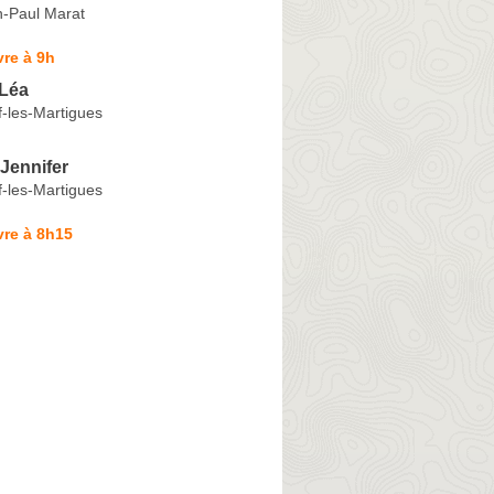
-Paul Marat
re à 9h
Léa
-les-Martigues
ennifer
-les-Martigues
vre à 8h15