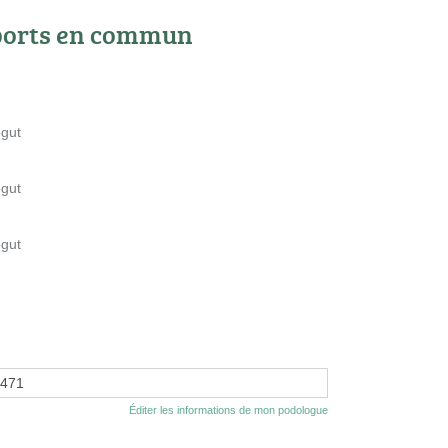
ports en commun
egut
egut
egut
7471
Éditer les informations de mon podologue