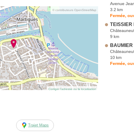
Avenue Jean
3.2 km
© contributeurs OpenStreetMap
Fermée, ouv
TEISSIER 
Châteauneuf
9 km
BAUMIER J
Châteauneuf
10 km
Fermée, ou
Corriger l’adresse ou la localisation
Trajet Maps