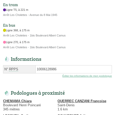
En tram
Ligne T5, à 221 m
Arrêt Les Cholettes - Avenue du 8 Mai 1945
En bus
Ligne 368, à 175 m
Arrêt Les Cholettes - 1bis Boulevard Albert Camus
Ligne 270, à 175 m
Arrêt Les Cholettes - 1bis Boulevard Albert Camus
Informations
N°
RPPS
10006128986
Éditer les informations de mon podologue
Podologues à proximité
CHEMAMA Chiara
QUERREC CANZANI Françoise
Boulevard Henri Poincaré
Saint-Denis
345 mètres
1.6 km