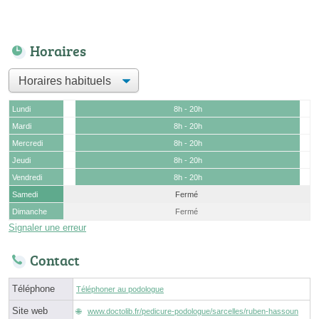
Horaires
Lundi
8h - 20h
Mardi
8h - 20h
Mercredi
8h - 20h
Jeudi
8h - 20h
Vendredi
8h - 20h
Samedi
Fermé
Dimanche
Fermé
Signaler une erreur
Contact
Téléphone
Téléphoner au podologue
Site web
www.doctolib.fr/pedicure-podologue/sarcelles/ruben-hassoun