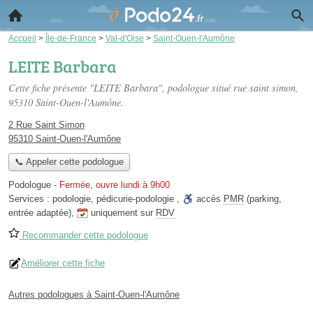
Accueil
>
Île-de-France
>
Val-d'Oise
>
Saint-Ouen-l'Aumône
LEITE Barbara
Cette fiche présente "LEITE Barbara", podologue situé
rue saint simon
,
95310 Saint-Ouen-l'Aumône.
2 Rue Saint Simon
95310 Saint-Ouen-l'Aumône
📞 Appeler cette podologue
Podologue
-
Fermée, ouvre lundi à 9h00
Services :
podologie
,
pédicurie-podologie
,
accès
PMR
(parking,
entrée adaptée)
,
uniquement sur
RDV
Recommander cette podologue
Améliorer cette fiche
Autres podologues à Saint-Ouen-l'Aumône