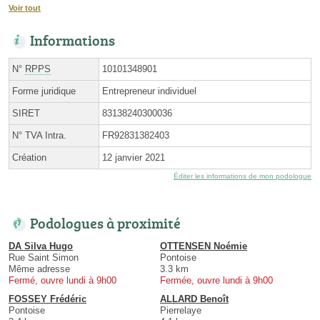
Voir tout
Informations
N°
RPPS
10101348901
Forme juridique
Entrepreneur individuel
SIRET
83138240300036
N° TVA Intra.
FR92831382403
Création
12 janvier 2021
Éditer les informations de mon podologue
Podologues à proximité
DA Silva Hugo
OTTENSEN Noémie
Rue Saint Simon
Pontoise
Même adresse
3.3 km
Fermé, ouvre lundi à 9h00
Fermée, ouvre lundi à 9h00
FOSSEY Frédéric
ALLARD Benoît
Pontoise
Pierrelaye