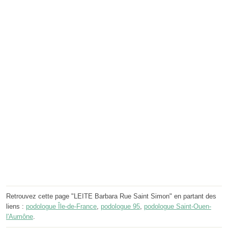
Retrouvez cette page "LEITE Barbara Rue Saint Simon" en partant des
liens :
podologue Île-de-France
,
podologue 95
,
podologue Saint-Ouen-
l'Aumône
.