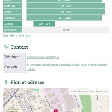
Mercredi
9h - 20h
Jeudi
9h - 20h
Vendredi
9h - 19h30
Samedi
10h - 13h
Dimanche
Fermé
Signaler une erreur
Contact
Téléphone
Téléphoner à la podologue
www.doctolib.fr/pedicure-podologue/saint-ouen-l-aumone/barba
Site web
ra-leite
Plan et adresse
© contributeurs OpenStreetMap