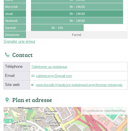
Mercredi
9h - 19h30
Jeudi
9h - 19h30
Vendredi
9h - 19h30
Samedi
9h - 15h
Dimanche
Fermé
Signaler une erreur
Contact
Téléphone
Téléphoner au podologue
Email
cabinetcergyⓐgmail.com
Site web
www.doctolib.fr/pedicure-podologue/cergy/thomas-mimaroglu
Plan et adresse
© contributeurs OpenStreetMap