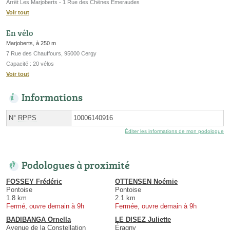
Arrêt Les Marjoberts - 1 Rue des Chênes Emeraudes
Voir tout
En vélo
Marjoberts, à 250 m
7 Rue des Chauffours, 95000 Cergy
Capacité : 20 vélos
Voir tout
Informations
N°
RPPS
10006140916
Éditer les informations de mon podologue
Podologues à proximité
FOSSEY Frédéric
OTTENSEN Noémie
Pontoise
Pontoise
1.8 km
2.1 km
Fermé, ouvre demain à 9h
Fermée, ouvre demain à 9h
BADIBANGA Ornella
LE DISEZ Juliette
Avenue de la Constellation
Éragny