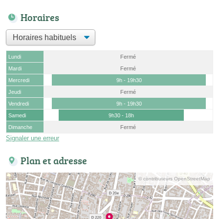
Horaires
Lundi
Fermé
Mardi
Fermé
Mercredi
9h - 19h30
Jeudi
Fermé
Vendredi
9h - 19h30
Samedi
9h30 - 18h
Dimanche
Fermé
Signaler une erreur
Plan et adresse
© contributeurs OpenStreetMap