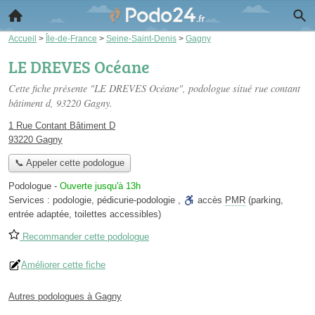
Accueil
>
Île-de-France
>
Seine-Saint-Denis
>
Gagny
LE DREVES Océane
Cette fiche présente "LE DREVES Océane", podologue situé
rue contant
bâtiment d
, 93220 Gagny.
1 Rue Contant Bâtiment D
93220 Gagny
📞 Appeler cette podologue
Podologue
-
Ouverte jusqu'à 13h
Services :
podologie
,
pédicurie-podologie
,
accès
PMR
(parking,
entrée adaptée, toilettes accessibles)
Recommander cette podologue
Améliorer cette fiche
Autres podologues à Gagny