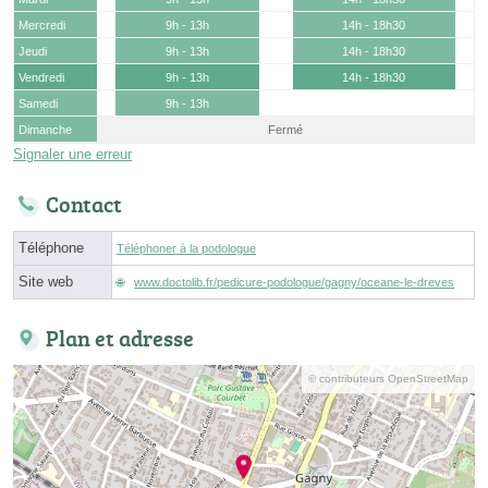
Mercredi
9h - 13h
14h - 18h30
Jeudi
9h - 13h
14h - 18h30
Vendredi
9h - 13h
14h - 18h30
Samedi
9h - 13h
Dimanche
Fermé
Signaler une erreur
Contact
Téléphone
Téléphoner à la podologue
Site web
www.doctolib.fr/pedicure-podologue/gagny/oceane-le-dreves
Plan et adresse
© contributeurs OpenStreetMap