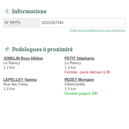
Informations
N°
RPPS
10101567344
Éditer les informations de mon podologue
Podologues à proximité
JOBELIN Roze Hélène
PETIT Stéphanie
Le Raincy
Le Raincy
1.2 km
1.3 km
Fermée, ouvre demain à 9h
LEPELLEY Vanina
ROZET Morgane
Rue des Fetes
Villemomble
1.4 km
1.5 km
Ouverte jusqu'à 20h