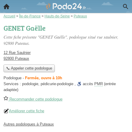
Accueil
>
Île-de-France
>
Hauts-de-Seine
>
Puteaux
GENET Gaëlle
Cette fiche présente "GENET Gaëlle", podologue situé
rue saulnier
,
92800 Puteaux.
12 Rue Saulnier
92800 Puteaux
📞 Appeler cette podologue
Podologue
-
Fermée, ouvre à 10h
Services :
podologie
,
pédicurie-podologie
,
accès
PMR
(entrée
adaptée)
Recommander cette podologue
Améliorer cette fiche
Autres podologues à Puteaux