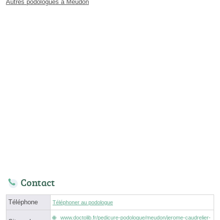
Autres podologues à Meudon
Contact
Téléphone
Téléphoner au podologue
www.doctolib.fr/pedicure-podologue/meudon/jerome-caudrelier-