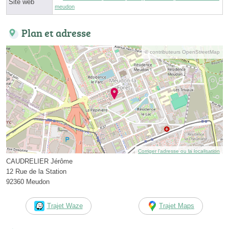
Site web
meudon
Plan et adresse
© contributeurs OpenStreetMap
Corriger l’adresse ou la localisation
CAUDRELIER Jérôme
12 Rue de la Station
92360 Meudon
Trajet Waze
Trajet Maps