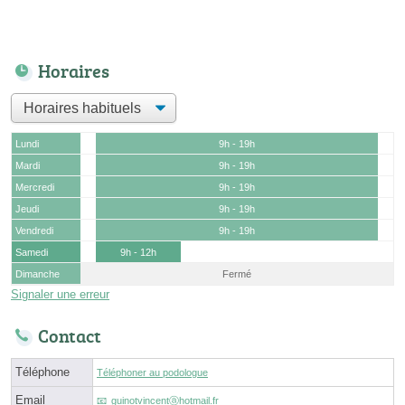
Horaires
Lundi
9h - 19h
Mardi
9h - 19h
Mercredi
9h - 19h
Jeudi
9h - 19h
Vendredi
9h - 19h
Samedi
9h - 12h
Dimanche
Fermé
Signaler une erreur
Contact
Téléphone
Téléphoner au podologue
Email
guinotvincentⓐhotmail.fr