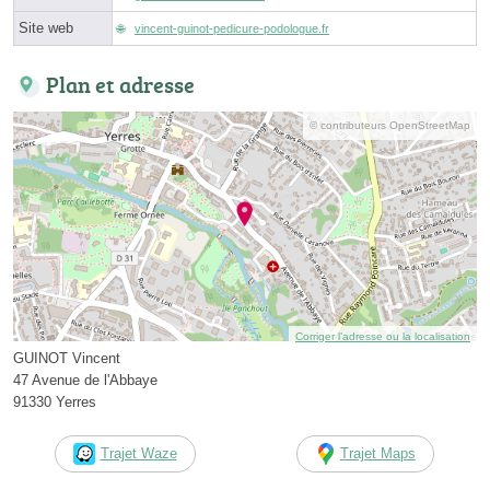
Site web
vincent-guinot-pedicure-podologue.fr
Plan et adresse
© contributeurs OpenStreetMap
Corriger l’adresse ou la localisation
GUINOT Vincent
47 Avenue de l'Abbaye
91330 Yerres
Trajet Waze
Trajet Maps