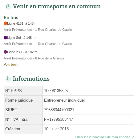
Venir en transports en commun
En bus
Ligne 4131, à 148 m
Arrêt Préventorium - 1 Rue Charles de Gaulle
Ligne Soir, à 148 m
Arrêt Préventorium - 1 Rue Charles de Gaulle
Ligne 2306, à 182 m
Arrêt Préventorium - 6 Rue de la Grange
Voir tout
Informations
N°
RPPS
10006135825
Forme juridique
Entrepreneur individuel
SIRET
79538344700021
N° TVA Intra.
FR17795383447
Création
10 juillet 2015
Éditer les informations de mon podologue