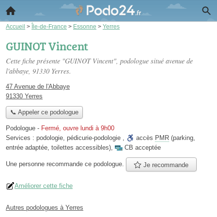
Accueil
>
Île-de-France
>
Essonne
>
Yerres
GUINOT Vincent
Cette fiche présente "GUINOT Vincent", podologue situé
avenue de
l'abbaye
, 91330 Yerres.
47 Avenue de l'Abbaye
91330 Yerres
📞 Appeler ce podologue
Podologue
-
Fermé, ouvre lundi à 9h00
Services :
podologie
,
pédicurie-podologie
,
accès
PMR
(parking,
entrée adaptée, toilettes accessibles)
,
CB acceptée
Une personne
recommande
ce podologue.
Je recommande
Améliorer cette fiche
Autres podologues à Yerres