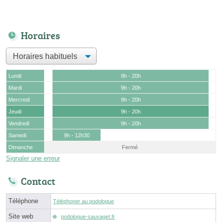
Horaires
Lundi
9h - 20h
Mardi
9h - 20h
Mercredi
9h - 20h
Jeudi
9h - 20h
Vendredi
9h - 20h
Samedi
9h - 12h30
Dimanche
Fermé
Signaler une erreur
Contact
Téléphone
Téléphoner au podologue
Site web
podologue-sauvaget.fr