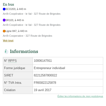
En bus
SCO203, à 443 m
Arrêt Coopérative - le Val - 327 Route de Brignoles
SR103, à 443 m
Arrêt Coopérative - le Val - 327 Route de Brignoles
Ligne 847, à 443 m
Arrêt Cooperative - 327 Route de Brignoles
Voir tout
Informations
N°
RPPS
10006147911
Forme juridique
Entrepreneur individuel
SIRET
82212587800022
N° TVA Intra.
FR65822125878
Création
19 avril 2017
Éditer les informations de mon podologue