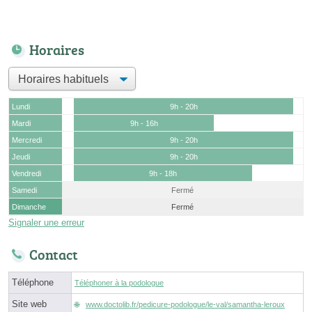
Horaires
Lundi
9h - 20h
Mardi
9h - 16h
Mercredi
9h - 20h
Jeudi
9h - 20h
Vendredi
9h - 18h
Samedi
Fermé
Dimanche
Fermé
Signaler une erreur
Contact
Téléphone
Téléphoner à la podologue
Site web
www.doctolib.fr/pedicure-podologue/le-val/samantha-leroux