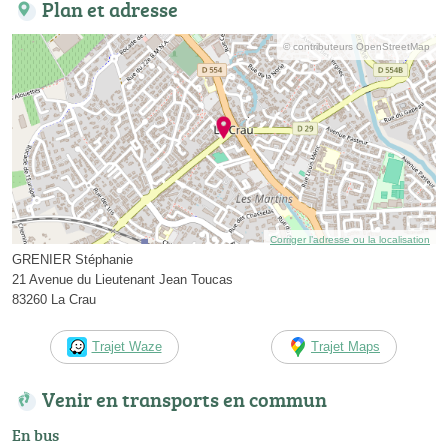
Plan et adresse
© contributeurs OpenStreetMap
Corriger l’adresse ou la localisation
GRENIER Stéphanie
21 Avenue du Lieutenant Jean Toucas
83260 La Crau
Trajet Waze
Trajet Maps
Venir en transports en commun
En bus