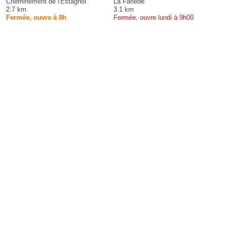
Cheminement de l'Estagnol
La Farlède
2.7 km
3.1 km
Fermée, ouvre à 8h
Fermée, ouvre lundi à 9h00