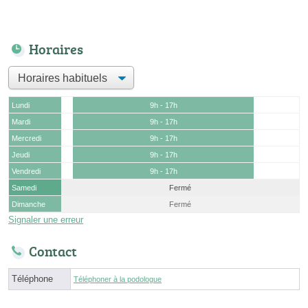
Horaires
Lundi
9h - 17h
Mardi
9h - 17h
Mercredi
9h - 17h
Jeudi
9h - 17h
Vendredi
9h - 17h
Samedi
Fermé
Dimanche
Fermé
Signaler une erreur
Contact
Téléphone
Téléphoner à la podologue