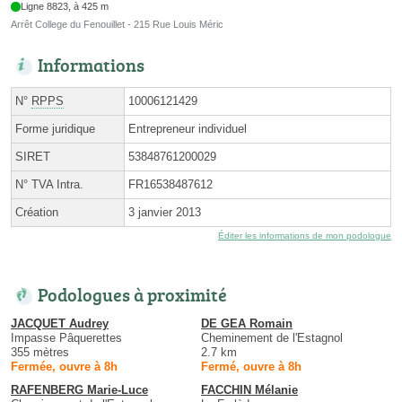
Ligne 8823, à 425 m
Arrêt College du Fenouillet - 215 Rue Louis Méric
Informations
N°
RPPS
10006121429
Forme juridique
Entrepreneur individuel
SIRET
53848761200029
N° TVA Intra.
FR16538487612
Création
3 janvier 2013
Éditer les informations de mon podologue
Podologues à proximité
JACQUET Audrey
DE GEA Romain
Impasse Pâquerettes
Cheminement de l'Estagnol
355 mètres
2.7 km
Fermée, ouvre à 8h
Fermé, ouvre à 8h
RAFENBERG Marie-Luce
FACCHIN Mélanie