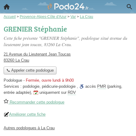
Accueil
>
Provence-Alpes-Côte d'Azur
>
Var
>
La Crau
GRENIER Stéphanie
Cette fiche présente "GRENIER Stéphanie", podologue situé
avenue du
lieutenant jean toucas
, 83260 La Crau.
21 Avenue du Lieutenant Jean Toucas
83260 La Crau
📞 Appeler cette podologue
Podologue
-
Fermée, ouvre lundi à 9h00
Services :
podologie
,
pédicurie-podologie
,
accès
PMR
(parking,
entrée adaptée)
,
uniquement sur
RDV
Recommander cette podologue
Améliorer cette fiche
Autres podologues à La Crau