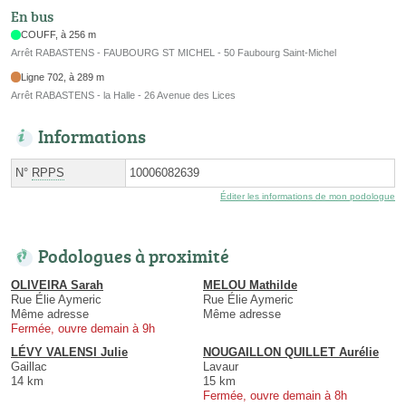
En bus
COUFF, à 256 m
Arrêt RABASTENS - FAUBOURG ST MICHEL - 50 Faubourg Saint-Michel
Ligne 702, à 289 m
Arrêt RABASTENS - la Halle - 26 Avenue des Lices
Informations
N°
RPPS
10006082639
Éditer les informations de mon podologue
Podologues à proximité
OLIVEIRA Sarah
MELOU Mathilde
Rue Élie Aymeric
Rue Élie Aymeric
Même adresse
Même adresse
Fermée, ouvre demain à 9h
LÉVY VALENSI Julie
NOUGAILLON QUILLET Aurélie
Gaillac
Lavaur
14 km
15 km
Fermée, ouvre demain à 8h