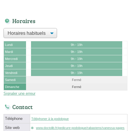
Horaires
Lundi
9h - 19h
Mardi
9h - 19h
Mercredi
9h - 19h
Jeudi
9h - 19h
Vendredi
9h - 19h
Samedi
Fermé
Dimanche
Fermé
Signaler une erreur
Contact
Téléphone
Téléphoner à la podologue
Site web
www.doctolib.fr/pedicure-podologue/rabastens/vanessa-pages