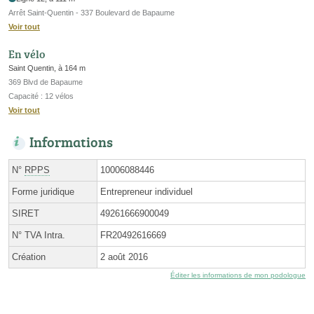
Arrêt Saint-Quentin - 337 Boulevard de Bapaume
Voir tout
En vélo
Saint Quentin, à 164 m
369 Blvd de Bapaume
Capacité : 12 vélos
Voir tout
Informations
N°
RPPS
10006088446
Forme juridique
Entrepreneur individuel
SIRET
49261666900049
N° TVA Intra.
FR20492616669
Création
2 août 2016
Éditer les informations de mon podologue