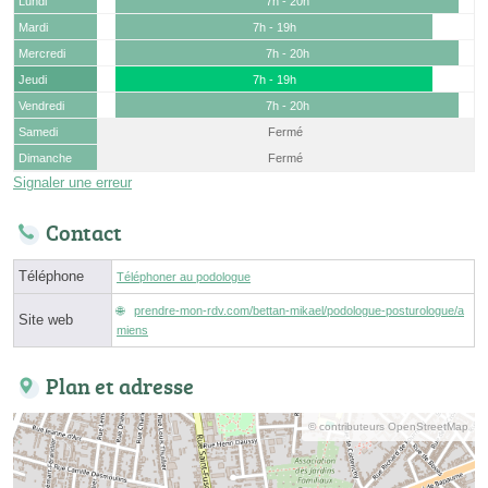
Lundi
7h - 20h
Mardi
7h - 19h
Mercredi
7h - 20h
Jeudi
7h - 19h
Vendredi
7h - 20h
Samedi
Fermé
Dimanche
Fermé
Signaler une erreur
Contact
Téléphone
Téléphoner au podologue
prendre-mon-rdv.com/bettan-mikael/podologue-posturologue/a
Site web
miens
Plan et adresse
© contributeurs OpenStreetMap