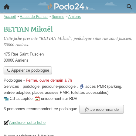
Accueil
>
Hauts-de-France
>
Somme
>
Amiens
BETTAN Mikaël
Cette fiche présente "BETTAN Mikaël", podologue situé
rue saint fuscien
,
80000 Amiens.
475 Rue Saint Fuscien
80000 Amiens
📞 Appeler ce podologue
Podologue
-
Fermé, ouvre demain à 7h
Services :
podologie
,
pédicurie-podologie
,
accès
PMR
(parking,
entrée adaptée, places assises PMR, toilettes accessibles)
,
CB acceptée
,
uniquement sur
RDV
3 personnes
recommandent
ce podologue.
Je recommande
Améliorer cette fiche