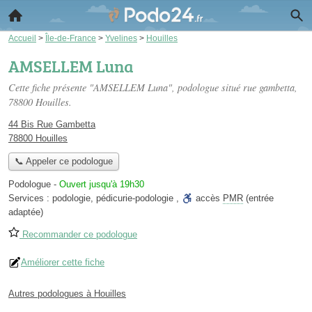
Accueil
>
Île-de-France
>
Yvelines
>
Houilles
AMSELLEM Luna
Cette fiche présente "AMSELLEM Luna", podologue situé
rue gambetta
,
78800 Houilles.
44 Bis Rue Gambetta
78800 Houilles
📞 Appeler ce podologue
Podologue
-
Ouvert jusqu'à 19h30
Services :
podologie
,
pédicurie-podologie
,
accès
PMR
(entrée
adaptée)
Recommander ce podologue
Améliorer cette fiche
Autres podologues à Houilles