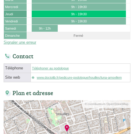
Mercredi
9h - 19h30
Jeudi
9h - 19h30
Vendredi
9h - 19h30
Samedi
9h - 12h
Dimanche
Fermé
Signaler une erreur
Contact
Téléphone
Téléphoner au podologue
Site web
www.doctolib.fr/pedicure-podologue/houilles/luna-amsellem
Plan et adresse
© contributeurs OpenStreetMap