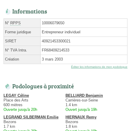
Informations
N°
RPPS
10006079650
Forme juridique
Entrepreneur individuel
SIRET
40921453300021
N° TVA Intra.
FR68409214533
Création
3 mars 2003
Éditer les informations de mon podologue
Podologues à proximité
LEGAY Céline
BELLIARD Benjamin
Place des Arts
Carrières-sur-Seine
600 mètres
1.4 km
Ouverte jusqu'à 20h
Ouvert jusqu'à 19h
LEGRAND SILBERMAN Emilie
HIERNAUX Remy
Bezons
Bezons
1.7 km
1.8 km