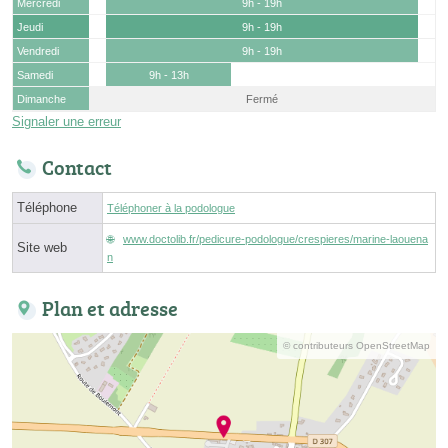
Mercredi
9h - 19h
Jeudi
9h - 19h
Vendredi
9h - 19h
Samedi
9h - 13h
Dimanche
Fermé
Signaler une erreur
Contact
Téléphone
Téléphoner à la podologue
www.doctolib.fr/pedicure-podologue/crespieres/marine-laouena
Site web
n
Plan et adresse
© contributeurs OpenStreetMap