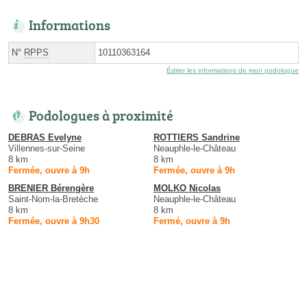
Informations
N°
RPPS
10110363164
Éditer les informations de mon podologue
Podologues à proximité
DEBRAS Evelyne
ROTTIERS Sandrine
Villennes-sur-Seine
Neauphle-le-Château
8 km
8 km
Fermée, ouvre à 9h
Fermée, ouvre à 9h
BRENIER Bérengère
MOLKO Nicolas
Saint-Nom-la-Bretèche
Neauphle-le-Château
8 km
8 km
Fermée, ouvre à 9h30
Fermé, ouvre à 9h