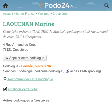
Accueil
>
Île-de-France
>
Yvelines
>
Crespières
LAOUENAN Marine
Cette fiche présente "LAOUENAN Marine", podologue situé
rue armand
de crux
, 78121 Crespières.
4 Rue Armand de Crux
78121 Crespières
📞 Appeler cette podologue
Podologue
-
Fermée, ouvre à 9h
Services :
podologie
,
pédicurie-podologie
,
accès
PMR
(parking)
Recommander cette podologue
Améliorer cette fiche
Autres podologues à Crespières