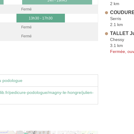
14h - 19h45
2 km
Fermé
COUDURE-
Serris
13h30 - 17h30
2.1 km
Fermé
TALLET Ju
Fermé
Chessy
3.1 km
Fermée, ouv
u podologue
ib.fr/pedicure-podologue/magny-le-hongre/julien-