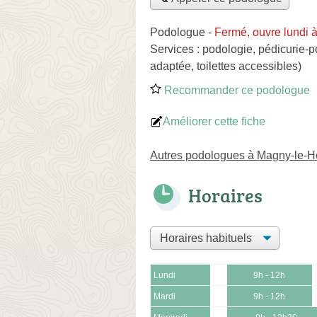
Podologue
-
Fermé, ouvre lundi 
Services :
podologie
,
pédicurie-p
adaptée, toilettes accessibles)
Recommander ce podologue
Améliorer cette fiche
Autres podologues à Magny-le-H
Horaires
Lundi
9h - 12h
Mardi
9h - 12h