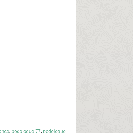
rance
,
podologue 77
,
podologue