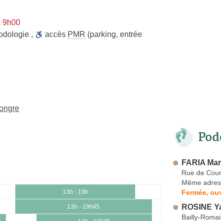
à 9h00
odologie
,
accès
PMR
(parking, entrée
ongre
Pod
FARIA Mar
Rue de Cour
Même adres
Fermée, ouv
13h - 19h
ROSINE Y
13h - 19h45
Bailly-Romain