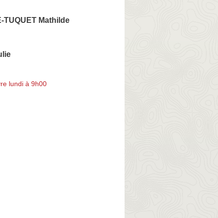
TUQUET Mathilde
lie
re lundi à 9h00