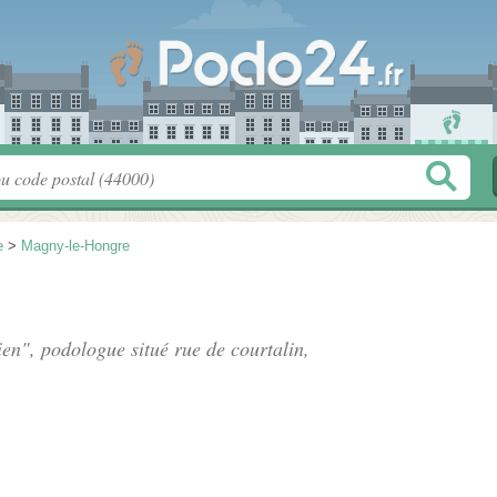
e
>
Magny-le-Hongre
ien", podologue situé
rue de courtalin
,