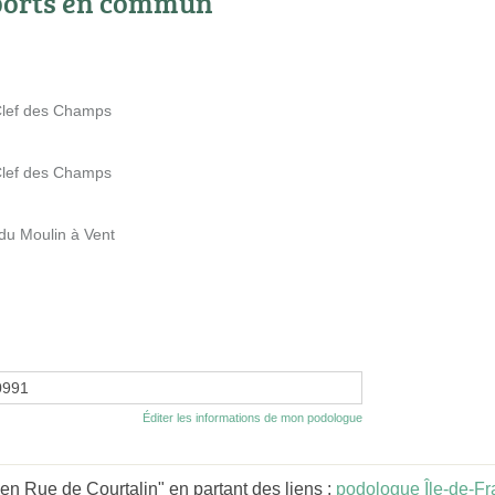
ports en commun
Clef des Champs
Clef des Champs
du Moulin à Vent
0991
Éditer les informations de mon podologue
en Rue de Courtalin" en partant des liens :
podologue Île-de-F