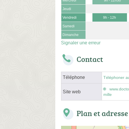
Mercredi
9h - 12h30
Jeudi
Vendredi
9h - 12h
Samedi
Dimanche
Signaler une erreur
Contact
Téléphone
Téléphoner a
www.doctol
Site web
mille
Plan et adresse