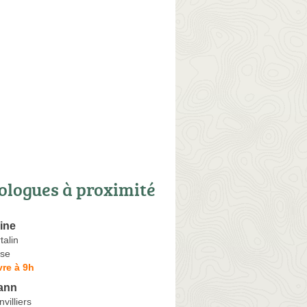
ologues à proximité
ine
talin
se
re à 9h
ann
villiers