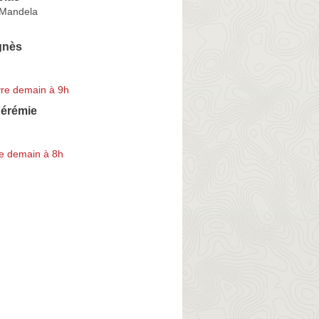
 Mandela
gnès
re demain à 9h
érémie
e demain à 8h