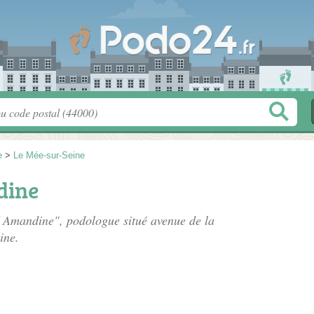
e
>
Le Mée-sur-Seine
dine
 Amandine", podologue situé
avenue de la
ine.