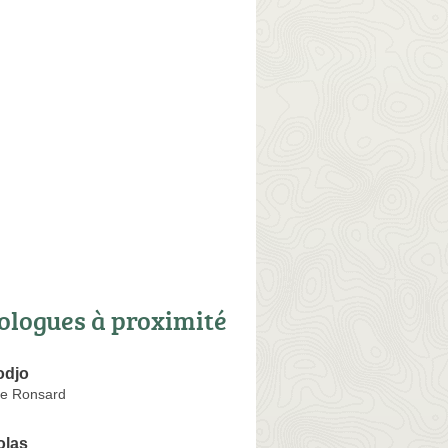
ologues à proximité
djo
re Ronsard
olas