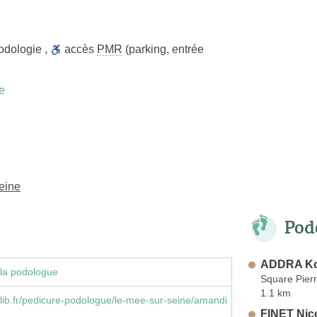
odologie
,
accès
PMR
(parking, entrée
e
eine
Pod
ADDRA Ko
la podologue
Square Pier
1.1 km
ib.fr/pedicure-podologue/le-mee-sur-seine/amandi
FINET Nic