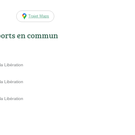
Trajet Maps
ports en commun
la Libération
la Libération
la Libération