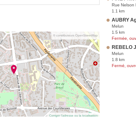
Rue Nelson
1.1 km
AUBRY A
Melun
1.5 km
© contributeurs OpenStreetMap
Fermée, ouv
REBELO J
Melun
1.8 km
Fermé, ouvr
Corriger l’adresse ou la localisation