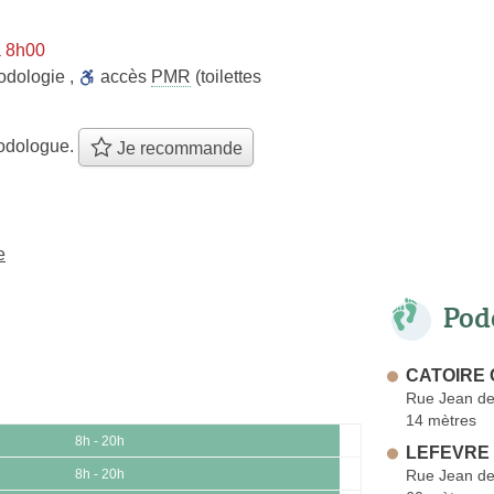
à 8h00
odologie
,
accès
PMR
(toilettes
odologue.
Je recommande
e
Pod
CATOIRE 
Rue Jean de
14 mètres
8h - 20h
LEFEVRE 
Rue Jean de
8h - 20h