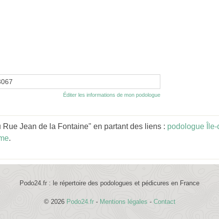
3067
Éditer les informations de mon podologue
Rue Jean de la Fontaine" en partant des liens :
podologue Île
ème
.
Podo24.fr : le répertoire des podologues et pédicures en France
© 2026
Podo24.fr
-
Mentions légales
-
Contact