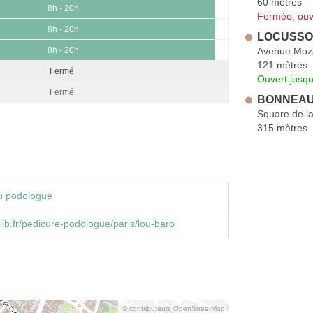
60 mètres
8h - 20h
Fermée, ouv
8h - 20h
LOCUSSO
Avenue Moz
8h - 20h
121 mètres
Fermé
Ouvert jusqu
Fermé
BONNEAU 
Square de l
315 mètres
u podologue
ib.fr/pedicure-podologue/paris/lou-baro
© contributeurs OpenStreetMap