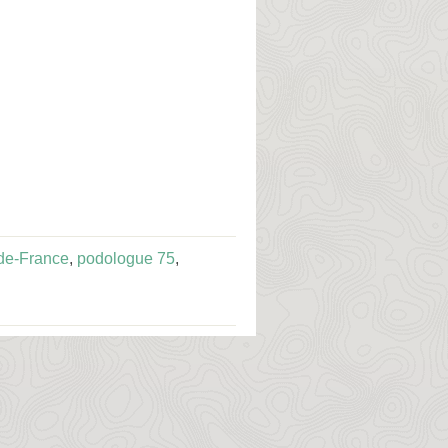
-de-France
,
podologue 75
,