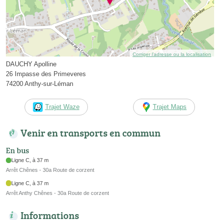
Corriger l’adresse ou la localisation
DAUCHY Apolline
26 Impasse des Primeveres
74200 Anthy-sur-Léman
Trajet Waze
Trajet Maps
Venir en transports en commun
En bus
Ligne C, à 37 m
Arrêt Chênes - 30a Route de corzent
Ligne C, à 37 m
Arrêt Anthy Chênes - 30a Route de corzent
Informations