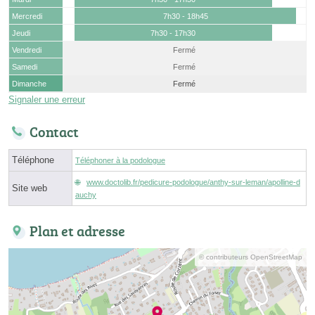
Mercredi
7h30 - 18h45
Jeudi
7h30 - 17h30
Vendredi
Fermé
Samedi
Fermé
Dimanche
Fermé
Signaler une erreur
Contact
Téléphone
Téléphoner à la podologue
www.doctolib.fr/pedicure-podologue/anthy-sur-leman/apolline-d
Site web
auchy
Plan et adresse
© contributeurs OpenStreetMap