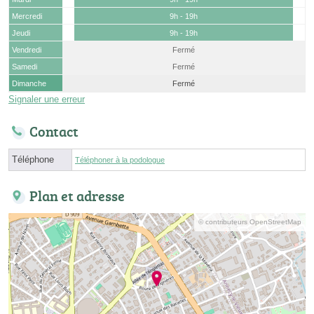
Mercredi
9h - 19h
Jeudi
9h - 19h
Vendredi
Fermé
Samedi
Fermé
Dimanche
Fermé
Signaler une erreur
Contact
Téléphone
Téléphoner à la podologue
Plan et adresse
© contributeurs OpenStreetMap