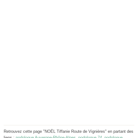
Retrouvez cette page "NOËL Tiffanie Route de Vignières" en partant des
liens :
podologue Auvergne-Rhône-Alpes
,
podologue 74
,
podologue