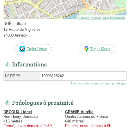
Corriger l’adresse ou la localisation
NOËL Tiffanie
12 Route de Vignières
74000 Annecy
Trajet Waze
Trajet Maps
Informations
N°
RPPS
10006128242
Éditer les informations de mon podologue
Podologues à proximité
DECOUX Lionel
GRANIE Aurélia
Rue Henry Bordeaux
Quater Avenue de France
415 mètres
640 mètres
Fermé, ouvre demain à 9h30
Fermée, ouvre demain à 9h