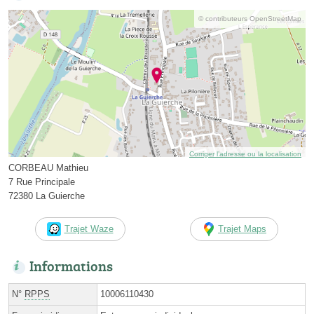
© contributeurs OpenStreetMap
Corriger l’adresse ou la localisation
CORBEAU Mathieu
7 Rue Principale
72380 La Guierche
Trajet Waze
Trajet Maps
Informations
N°
RPPS
10006110430