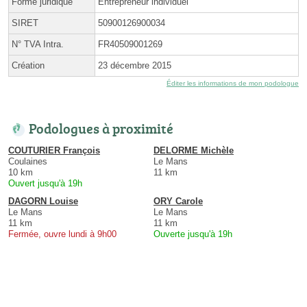
Forme juridique
Entrepreneur individuel
SIRET
50900126900034
N° TVA Intra.
FR40509001269
Création
23 décembre 2015
Éditer les informations de mon podologue
Podologues à proximité
COUTURIER François
DELORME Michèle
Coulaines
Le Mans
10 km
11 km
Ouvert jusqu'à 19h
DAGORN Louise
ORY Carole
Le Mans
Le Mans
11 km
11 km
Fermée, ouvre lundi à 9h00
Ouverte jusqu'à 19h