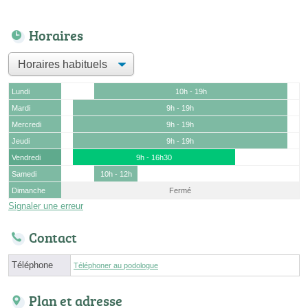
Horaires
Lundi
10h - 19h
Mardi
9h - 19h
Mercredi
9h - 19h
Jeudi
9h - 19h
Vendredi
9h - 16h30
Samedi
10h - 12h
Dimanche
Fermé
Signaler une erreur
Contact
Téléphone
Téléphoner au podologue
Plan et adresse