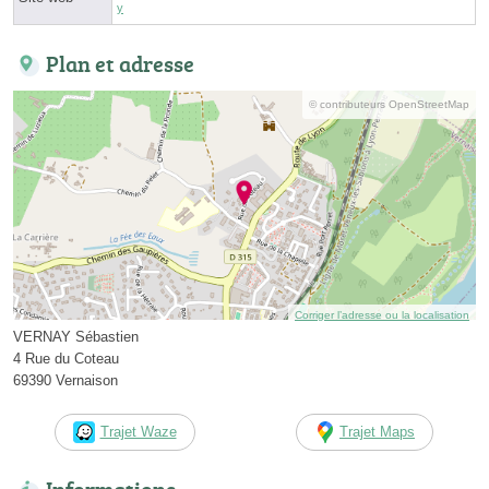
y
Plan et adresse
© contributeurs OpenStreetMap
Corriger l’adresse ou la localisation
VERNAY Sébastien
4 Rue du Coteau
69390 Vernaison
Trajet Waze
Trajet Maps