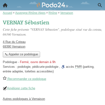
Accueil
>
Auvergne-Rhône-Alpes
>
Rhône
>
Vernaison
VERNAY Sébastien
Cette fiche présente "VERNAY Sébastien", podologue situé
rue du coteau
,
69390 Vernaison.
4 Rue du Coteau
69390 Vernaison
📞 Appeler ce podologue
Podologue
-
Fermé, ouvre demain à 9h
Services :
podologie
,
pédicurie-podologie
,
accès
PMR
(parking,
entrée adaptée, toilettes accessibles)
Recommander ce podologue
Améliorer cette fiche
Autres podologues à Vernaison