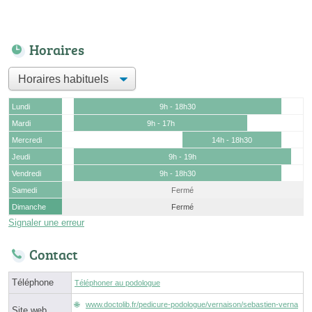
Horaires
Lundi
9h - 18h30
Mardi
9h - 17h
Mercredi
14h - 18h30
Jeudi
9h - 19h
Vendredi
9h - 18h30
Samedi
Fermé
Dimanche
Fermé
Signaler une erreur
Contact
Téléphone
Téléphoner au podologue
www.doctolib.fr/pedicure-podologue/vernaison/sebastien-verna
Site web