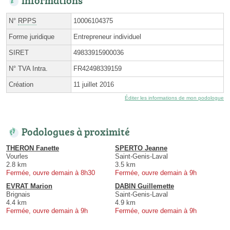
Informations
N°
RPPS
10006104375
Forme juridique
Entrepreneur individuel
SIRET
49833915900036
N° TVA Intra.
FR42498339159
Création
11 juillet 2016
Éditer les informations de mon podologue
Podologues à proximité
THERON Fanette
SPERTO Jeanne
Vourles
Saint-Genis-Laval
2.8 km
3.5 km
Fermée, ouvre demain à 8h30
Fermée, ouvre demain à 9h
EVRAT Marion
DABIN Guillemette
Brignais
Saint-Genis-Laval
4.4 km
4.9 km
Fermée, ouvre demain à 9h
Fermée, ouvre demain à 9h