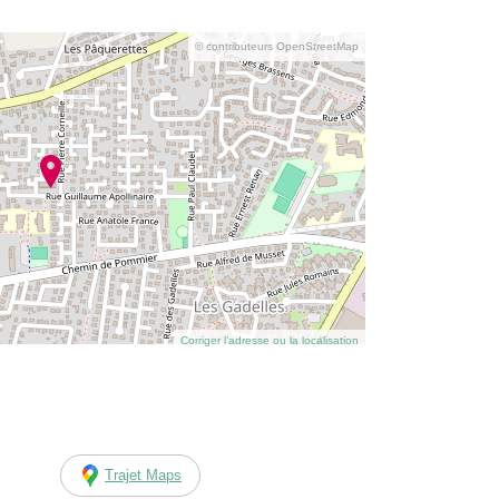
© contributeurs OpenStreetMap
Corriger l’adresse ou la localisation
Trajet Maps