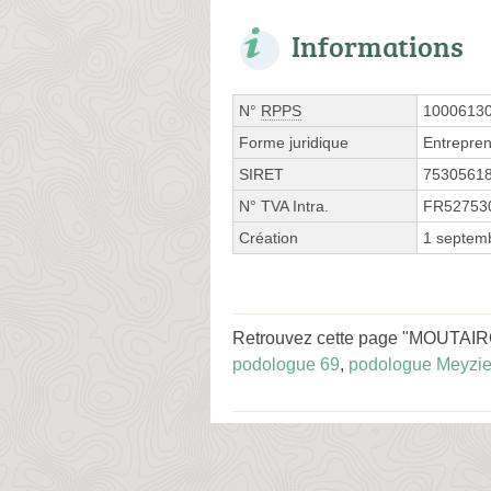
Informations
N°
RPPS
1000613
Forme juridique
Entrepren
SIRET
7530561
N° TVA Intra.
FR52753
Création
1 septem
Retrouvez cette page "MOUTAIROU
podologue 69
,
podologue Meyzi