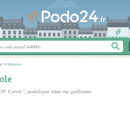
ne
>
Meyzieu
ole
OU Carole", podologue situé
rue guillaume