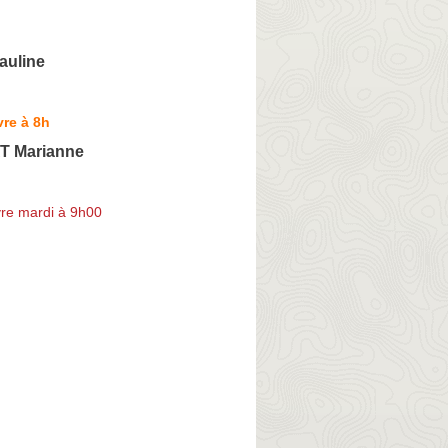
auline
re à 8h
 Marianne
re mardi à 9h00