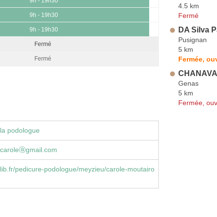
9h - 19h30
4.5 km
Fermé
9h - 19h30
DA Silva P
9h - 19h30
Pusignan
Fermé
5 km
Fermée, ouv
Fermé
CHANAVAT
Genas
5 km
Fermée, ouv
la podologue
.caroleⓐgmail.com
ib.fr/pedicure-podologue/meyzieu/carole-moutairo