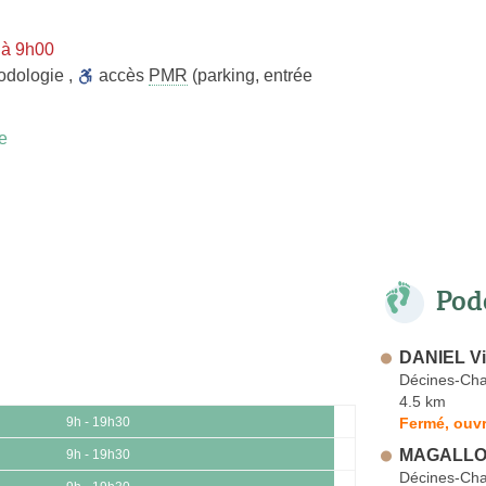
 à 9h00
odologie
,
accès
PMR
(parking, entrée
e
Pod
DANIEL Vi
Décines-Cha
4.5 km
Fermé, ouvr
9h - 19h30
MAGALLON
9h - 19h30
Décines-Cha