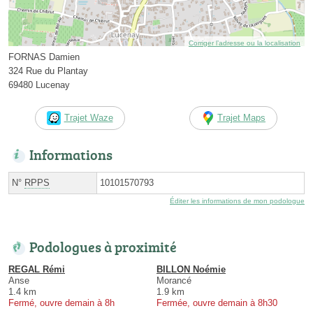
Corriger l’adresse ou la localisation
FORNAS Damien
324 Rue du Plantay
69480 Lucenay
Trajet Waze
Trajet Maps
Informations
N°
RPPS
10101570793
Éditer les informations de mon podologue
Podologues à proximité
REGAL Rémi
BILLON Noémie
Anse
Morancé
1.4 km
1.9 km
Fermé, ouvre demain à 8h
Fermée, ouvre demain à 8h30