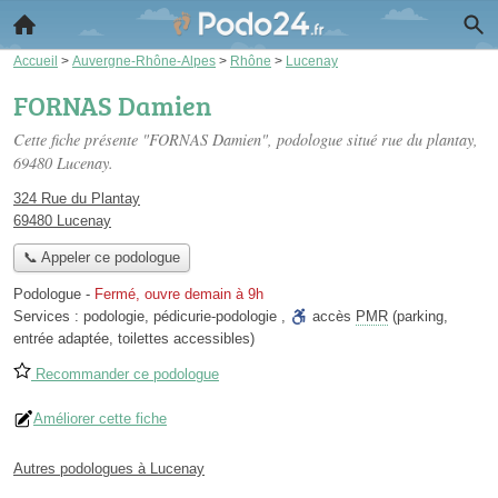
Accueil
>
Auvergne-Rhône-Alpes
>
Rhône
>
Lucenay
FORNAS Damien
Cette fiche présente "FORNAS Damien", podologue situé
rue du plantay
,
69480 Lucenay.
324 Rue du Plantay
69480 Lucenay
📞 Appeler ce podologue
Podologue
-
Fermé, ouvre demain à 9h
Services :
podologie
,
pédicurie-podologie
,
accès
PMR
(parking,
entrée adaptée, toilettes accessibles)
Recommander ce podologue
Améliorer cette fiche
Autres podologues à Lucenay