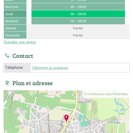
Mercredi
9h - 19h30
Jeudi
9h - 19h30
Vendredi
9h - 19h30
Samedi
Fermé
Dimanche
Fermé
Signaler une erreur
Contact
Téléphone
Téléphoner au podologue
Plan et adresse
© contributeurs OpenStreetMap