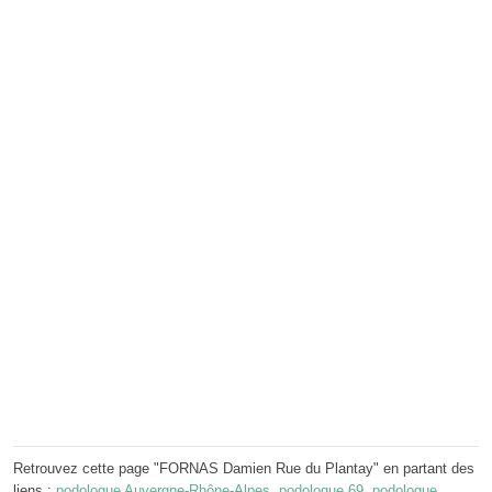
Retrouvez cette page "FORNAS Damien Rue du Plantay" en partant des
liens :
podologue Auvergne-Rhône-Alpes
,
podologue 69
,
podologue