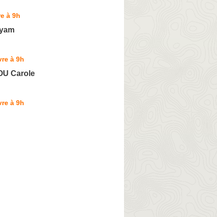
e à 9h
ryam
re à 9h
U Carole
re à 9h