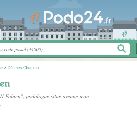
ne
>
Décines-Charpieu
en
N Fabien", podologue situé
avenue jean
.