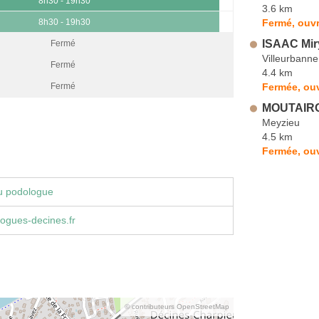
8h30 - 19h30
3.6 km
Fermé, ouvr
8h30 - 19h30
ISAAC Mi
Fermé
Villeurbanne
Fermé
4.4 km
Fermée, ouv
Fermé
MOUTAIRO
Meyzieu
4.5 km
Fermée, ouv
u podologue
ogues-decines.fr
© contributeurs OpenStreetMap