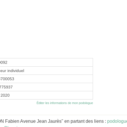
0092
eur individuel
3700053
775937
 2020
Éditer les informations de mon podologue
 Fabien Avenue Jean Jaurès" en partant des liens :
podologu