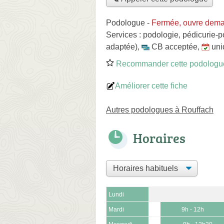
Podologue
-
Fermée, ouvre dema
Services :
podologie
,
pédicurie-p
adaptée)
,
CB acceptée
,
uni
Recommander cette podologu
Améliorer cette fiche
Autres podologues à Rouffach
Horaires
Lundi
Mardi
9h - 12h