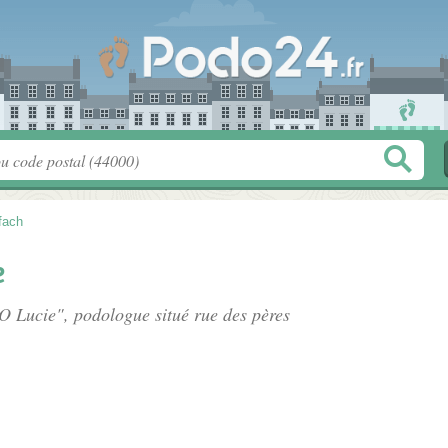
fach
e
O Lucie", podologue situé
rue des pères