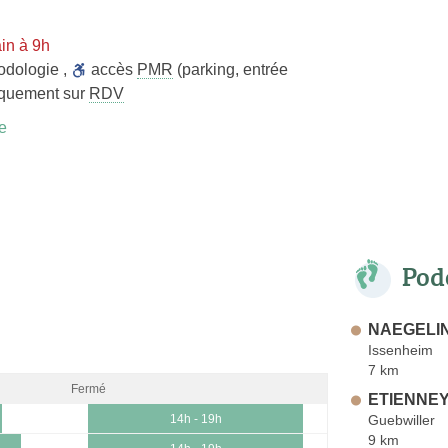
in à 9h
odologie
,
accès
PMR
(parking, entrée
quement sur
RDV
e
Pod
NAEGELIN
Issenheim
7 km
Fermé
ETIENNEY 
Guebwiller
14h - 19h
9 km