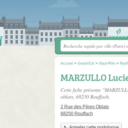
Accueil
>
Grand-Est
>
Haut-Rhin
>
Rouf
MARZULLO Luci
Cette fiche présente "MARZULL
oblats
, 68250 Rouffach.
2 Rue des Pères Oblats
68250 Rouffach
📞 Appeler cette podologue