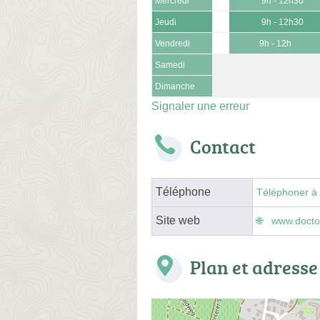
Mercredi
9h - 12h30
Jeudi
9h - 12h30
Vendredi
9h - 12h
Samedi
Dimanche
Signaler une erreur
Contact
Téléphone
Téléphoner à 
Site web
www.doctol
Plan et adresse