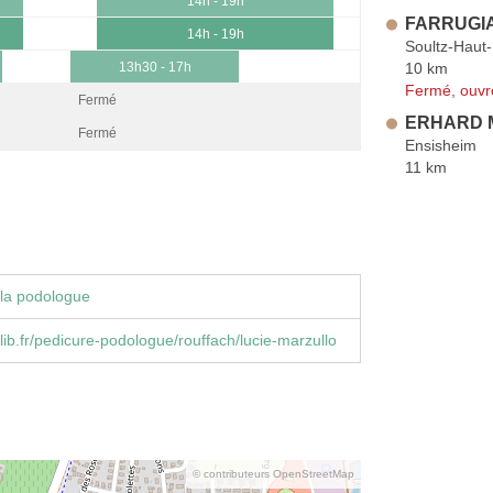
14h - 19h
FARRUGIA 
14h - 19h
Soultz-Haut
10 km
13h30 - 17h
Fermé, ouvr
Fermé
ERHARD M
Fermé
Ensisheim
11 km
la podologue
ib.fr/pedicure-podologue/rouffach/lucie-marzullo
© contributeurs OpenStreetMap