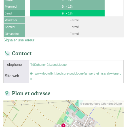
Mercredi
9h - 17h
Jeudi
9h - 17h
Vendredi
Fermé
Samedi
Fermé
Dimanche
Fermé
Signaler une erreur
Contact
Téléphone
Téléphoner à la podologue
www.doctolib.fr/pedicure-podologue/lampertheim/sarah-vignero
Site web
n
Plan et adresse
© contributeurs OpenStreetMap