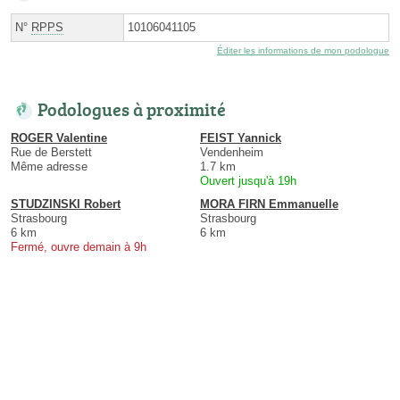
N°
RPPS
10106041105
Éditer les informations de mon podologue
Podologues à proximité
ROGER Valentine
FEIST Yannick
Rue de Berstett
Vendenheim
Même adresse
1.7 km
Ouvert jusqu'à 19h
STUDZINSKI Robert
MORA FIRN Emmanuelle
Strasbourg
Strasbourg
6 km
6 km
Fermé, ouvre demain à 9h