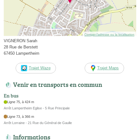
Corriger l’adresse ou la localisation
VIGNERON Sarah
28 Rue de Berstett
67450 Lampertheim
Trajet Waze
Trajet Maps
Venir en transports en commun
En bus
Ligne 75, à 424 m
Arrêt Lampertheim Eglise - 5 Rue Principale
Ligne 73, à 366 m
Arrêt Lorraine - 21 Rue du Général de Gaulle
Informations