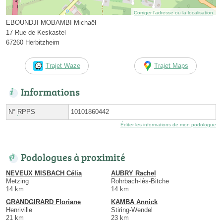
Corriger l’adresse ou la localisation
EBOUNDJI MOBAMBI Michaël
17 Rue de Keskastel
67260 Herbitzheim
Trajet Waze
Trajet Maps
Informations
N°
RPPS
10101860442
Éditer les informations de mon podologue
Podologues à proximité
NEVEUX MISBACH Célia
AUBRY Rachel
Metzing
Rohrbach-lès-Bitche
14 km
14 km
GRANDGIRARD Floriane
KAMBA Annick
Henriville
Stiring-Wendel
21 km
23 km