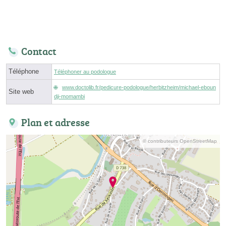
Contact
Téléphone
Téléphoner au podologue
www.doctolib.fr/pedicure-podologue/herbitzheim/michael-eboun
Site web
dji-momambi
Plan et adresse
© contributeurs OpenStreetMap