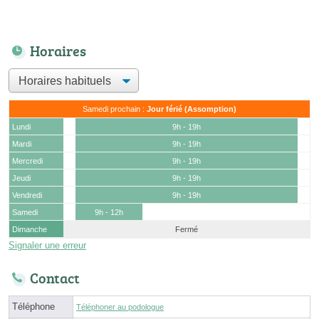
Horaires
Samedi prochain :
Jour férié (Assomption)
Lundi
9h - 19h
Mardi
9h - 19h
Mercredi
9h - 19h
Jeudi
9h - 19h
Vendredi
9h - 19h
Samedi
9h - 12h
Dimanche
Fermé
Signaler une erreur
Contact
Téléphone
Téléphoner au podologue