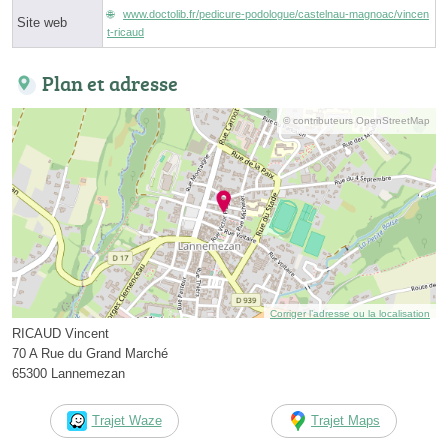
www.doctolib.fr/pedicure-podologue/castelnau-magnoac/vincen
Site web
t-ricaud
Plan et adresse
© contributeurs OpenStreetMap
Corriger l’adresse ou la localisation
RICAUD Vincent
70 A Rue du Grand Marché
65300 Lannemezan
Trajet Waze
Trajet Maps