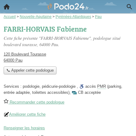
Accueil
>
Nouvelle-Aquitaine
>
Pyrénées-Atlantiques
>
Pau
FARRI-HORVAIS Fabienne
Cette fiche présente "FARRI-HORVAIS Fabienne", podologue situé
boulevard tourasse
, 64000 Pau.
120 Boulevard Tourasse
64000 Pau
📞 Appeler cette podologue
Services :
podologie
,
pédicurie-podologie
,
accès
PMR
(parking,
entrée adaptée, toilettes accessibles)
,
CB acceptée
Recommander cette podologue
Améliorer cette fiche
Renseigner les horaires