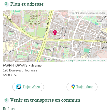
Plan et adresse
© contributeurs OpenStreetMap
Corriger l’adresse ou la localisation
FARRI-HORVAIS Fabienne
120 Boulevard Tourasse
64000 Pau
Trajet Waze
Trajet Maps
Venir en transports en commun
En bus