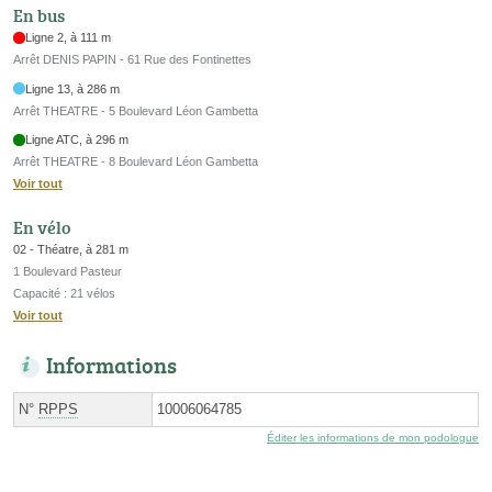
En bus
Ligne 2, à 111 m
Arrêt DENIS PAPIN - 61 Rue des Fontinettes
Ligne 13, à 286 m
Arrêt THEATRE - 5 Boulevard Léon Gambetta
Ligne ATC, à 296 m
Arrêt THEATRE - 8 Boulevard Léon Gambetta
Voir tout
En vélo
02 - Théatre, à 281 m
1 Boulevard Pasteur
Capacité : 21 vélos
Voir tout
Informations
N°
RPPS
10006064785
Éditer les informations de mon podologue