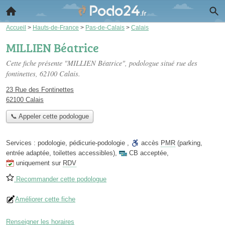
Accueil
>
Hauts-de-France
>
Pas-de-Calais
>
Calais
MILLIEN Béatrice
Cette fiche présente "MILLIEN Béatrice", podologue situé
rue des
fontinettes
, 62100 Calais.
23 Rue des Fontinettes
62100 Calais
📞 Appeler cette podologue
Services :
podologie
,
pédicurie-podologie
,
accès
PMR
(parking,
entrée adaptée, toilettes accessibles)
,
CB acceptée
,
uniquement sur
RDV
Recommander cette podologue
Améliorer cette fiche
Renseigner les horaires