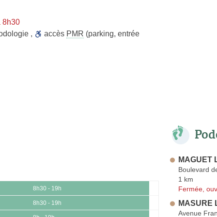
à 8h30
odologie
,
accès
PMR
(parking, entrée
Pod
MAGUET L
Boulevard de
1 km
Fermée, ouv
8h30 - 19h
MASURE 
8h30 - 19h
Avenue Fran