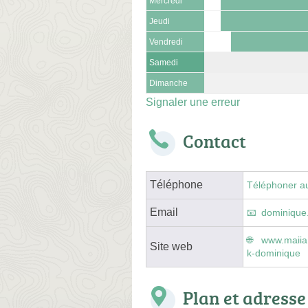
Mercredi
Jeudi
Vendredi
Samedi
Dimanche
Signaler une erreur
Contact
Téléphone
Téléphoner a
Email
dominique
www.maiia
Site web
k-dominique
Plan et adresse