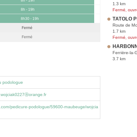
8h - 19h
1.3 km
Fermé, ouvr
8h - 19h
TATOLO P
8h30 - 19h
Route de M
Fermé
1.7 km
Fermé, ouvr
Fermé
HARBONNI
Ferrière-la-
3.7 km
u podologue
.wojciak0227ⓐorange.fr
.com/pedicure-podologue/59600-maubeuge/wojcia