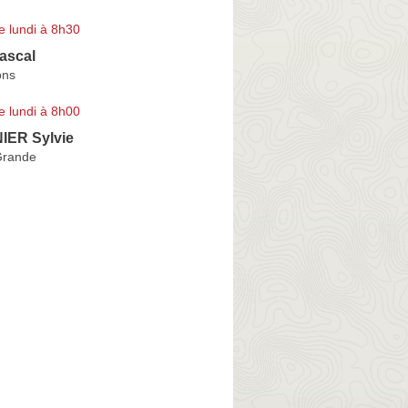
e lundi à 8h30
ascal
ons
e lundi à 8h00
ER Sylvie
Grande