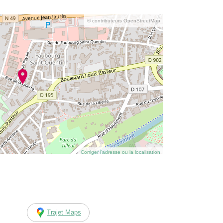
© contributeurs OpenStreetMap
Corriger l’adresse ou la localisation
Trajet Maps