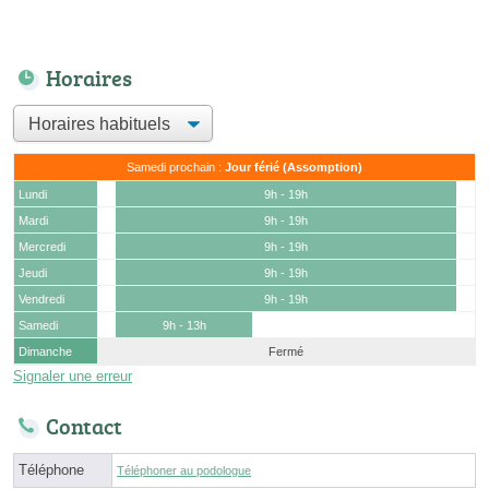
Horaires
Samedi prochain :
Jour férié (Assomption)
Lundi
9h - 19h
Mardi
9h - 19h
Mercredi
9h - 19h
Jeudi
9h - 19h
Vendredi
9h - 19h
Samedi
9h - 13h
Dimanche
Fermé
Signaler une erreur
Contact
Téléphone
Téléphoner au podologue