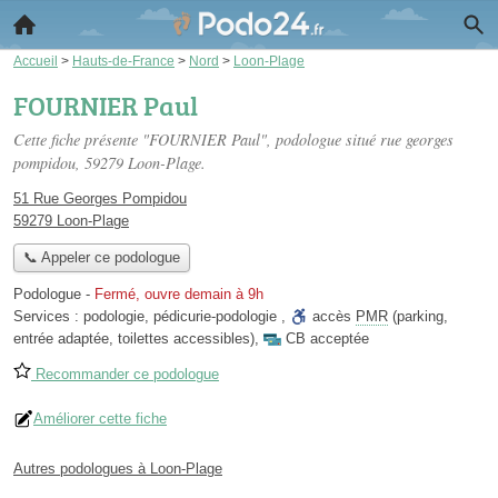
Accueil
>
Hauts-de-France
>
Nord
>
Loon-Plage
FOURNIER Paul
Cette fiche présente "FOURNIER Paul", podologue situé
rue georges
pompidou
, 59279 Loon-Plage.
51 Rue Georges Pompidou
59279 Loon-Plage
📞 Appeler ce podologue
Podologue
-
Fermé, ouvre demain à 9h
Services :
podologie
,
pédicurie-podologie
,
accès
PMR
(parking,
entrée adaptée, toilettes accessibles)
,
CB acceptée
Recommander ce podologue
Améliorer cette fiche
Autres podologues à Loon-Plage