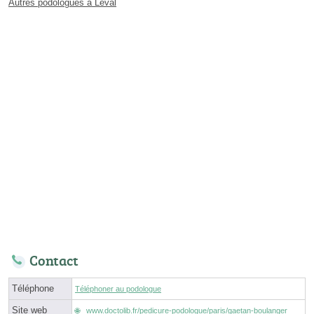
Autres podologues à Leval
Contact
Téléphone
Téléphoner au podologue
Site web
www.doctolib.fr/pedicure-podologue/paris/gaetan-boulanger