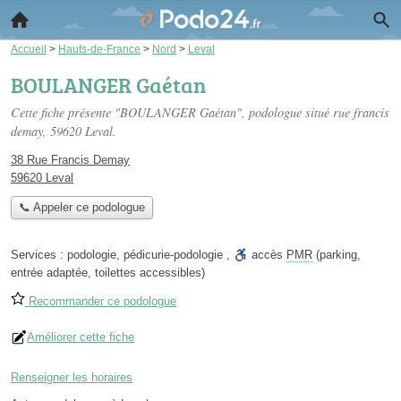
Accueil
>
Hauts-de-France
>
Nord
>
Leval
BOULANGER Gaétan
Cette fiche présente "BOULANGER Gaétan", podologue situé
rue francis
demay
, 59620 Leval.
38 Rue Francis Demay
59620 Leval
📞 Appeler ce podologue
Services :
podologie
,
pédicurie-podologie
,
accès
PMR
(parking,
entrée adaptée, toilettes accessibles)
Recommander ce podologue
Améliorer cette fiche
Renseigner les horaires