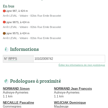
En bus
Ligne 987, à 424 m
Arrêt LEVAL - Voltaire - 82bis Rue Emile Brasselet
Ligne 987S, à 424 m
Arrêt LEVAL - Voltaire - 82bis Rue Emile Brasselet
Ligne 957S, à 424 m
Arrêt LEVAL - Voltaire - 82bis Rue Emile Brasselet
Informations
N°
RPPS
10102009742
Éditer les informations de mon podologue
Podologues à proximité
NORMAND Simon
NORMAND Jean François
Aulnoye-Aymeries
Aulnoye-Aymeries
1.1 km
1.1 km
NECAILLE Pascaline
WOJCIAK Dominique
Gommegnies
Maubeuge