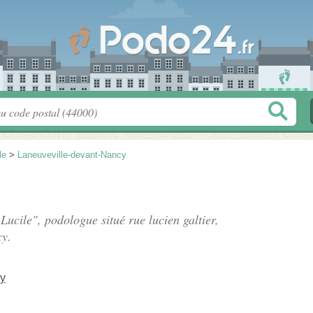
le
>
Laneuveville-devant-Nancy
Lucile", podologue situé
rue lucien galtier
,
cy.
cy