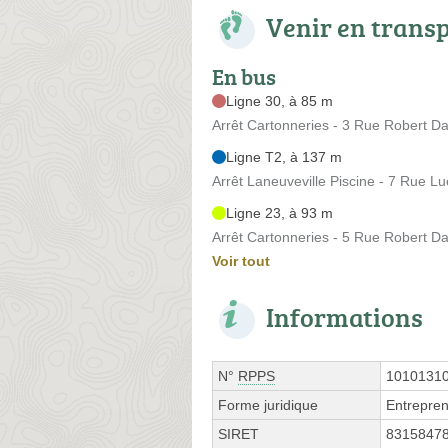
Venir en trans
En bus
Ligne 30, à 85 m
Arrêt Cartonneries - 3 Rue Robert D
Ligne T2, à 137 m
Arrêt Laneuveville Piscine - 7 Rue Lu
Ligne 23, à 93 m
Arrêt Cartonneries - 5 Rue Robert D
Voir tout
Informations
N°
RPPS
1010131
Forme juridique
Entrepren
SIRET
8315847