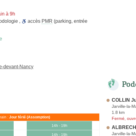
in à 9h
odologie
,
accès
PMR
(parking, entrée
e
le-devant-Nancy
Pod
COLLIN Ju
Jarville-la-
1.8 km
ain :
Jour férié (Assomption)
Fermé, ouvr
14h - 19h
ALBRECHT
Jarville-la-
14h - 19h