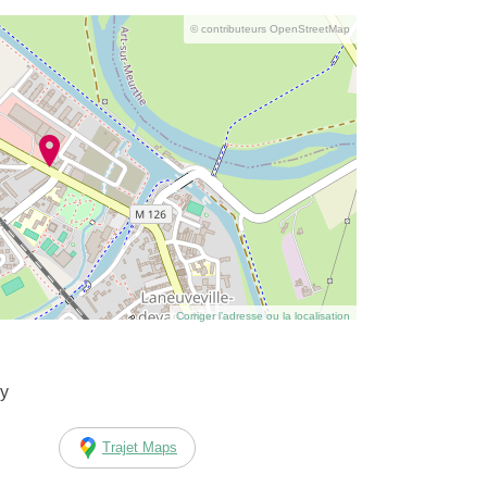
© contributeurs OpenStreetMap
Corriger l’adresse ou la localisation
cy
Trajet Maps