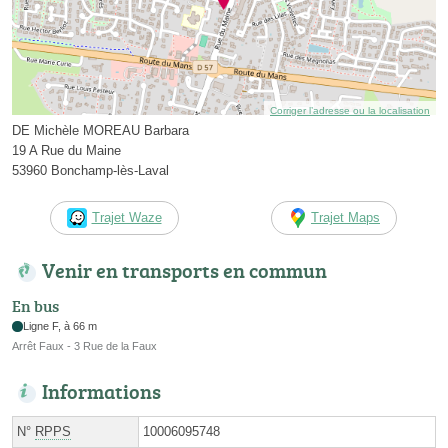
Corriger l’adresse ou la localisation
DE Michèle MOREAU Barbara
19 A Rue du Maine
53960 Bonchamp-lès-Laval
Trajet Waze
Trajet Maps
Venir en transports en commun
En bus
Ligne F, à 66 m
Arrêt Faux - 3 Rue de la Faux
Informations
N°
RPPS
10006095748