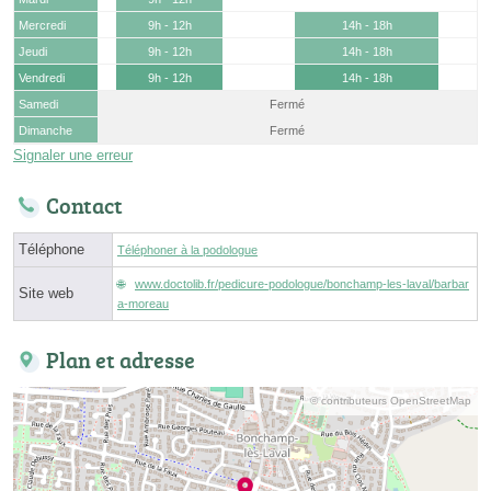
Mercredi
9h - 12h
14h - 18h
Jeudi
9h - 12h
14h - 18h
Vendredi
9h - 12h
14h - 18h
Samedi
Fermé
Dimanche
Fermé
Signaler une erreur
Contact
Téléphone
Téléphoner à la podologue
www.doctolib.fr/pedicure-podologue/bonchamp-les-laval/barbar
Site web
a-moreau
Plan et adresse
© contributeurs OpenStreetMap