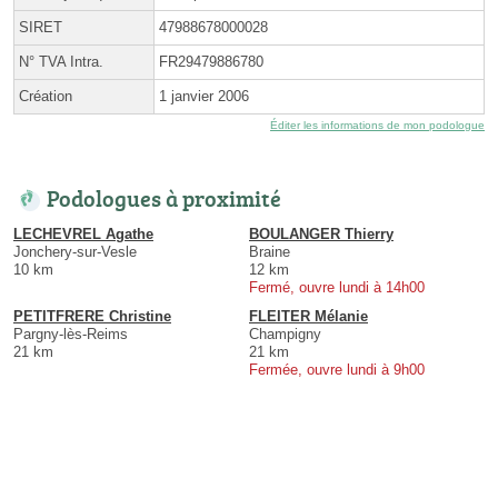
SIRET
47988678000028
N° TVA Intra.
FR29479886780
Création
1 janvier 2006
Éditer les informations de mon podologue
Podologues à proximité
LECHEVREL Agathe
BOULANGER Thierry
Jonchery-sur-Vesle
Braine
10 km
12 km
Fermé, ouvre lundi à 14h00
PETITFRERE Christine
FLEITER Mélanie
Pargny-lès-Reims
Champigny
21 km
21 km
Fermée, ouvre lundi à 9h00